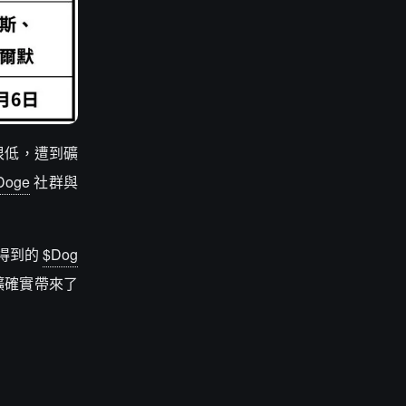
很低，遭到礦
Doge
社群與
得到的
$Dog
礦確實帶來了