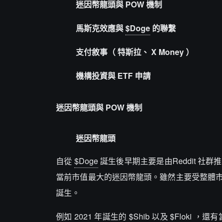
迷因幣龍頭與 POW 機制
馬斯克效應與
$Doge
的聯繫
支付敘事（ 特斯拉、 X Money ）
機構投資與
ETF
申請
迷因幣龍頭與 POW 機制
迷因幣龍頭
自從
$Doge
誕生後早期主要是由Reddit 
當前市值最大的迷因幣龍頭。雖然主要受整體
誕生。
例如 2021 年誕生的
$Shib
以及
$Floki
，還有當