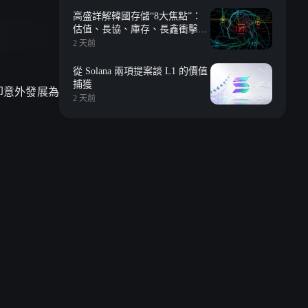
高盛詳解韓國存儲“8大焦點”：
估值、長協、庫存、長鑫衝擊、
回購等
2 天前
從 Solana 兩項提案談 L1 的價值
捕獲
的，卻意外發展為
2 天前