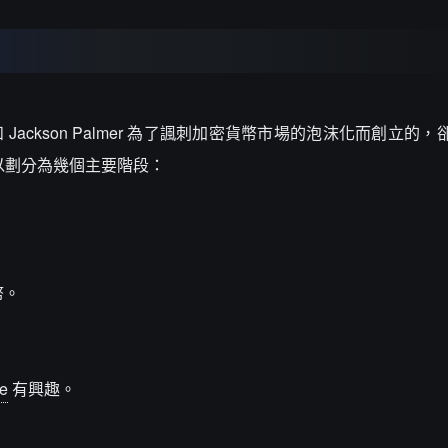
kus 和 Jackson Palmer 為了諷刺加密貨幣市場的泡沫化而創立
以劃分為幾個主要階段：
幣。
e
有興趣。