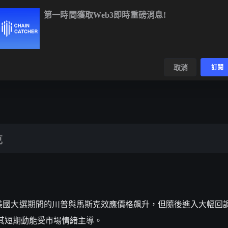
第一時間獲取Web3即時重磅消息!
C
$64,194.74
-0.68%
ETH
$1,900.32
-0.38%
BNB
$591.1
數據
發現
取消
訂閱
克
因美國大選期間的川普與馬斯克效應價格飆升，但隨後進入大幅回
示其短期動能受市場情緒主導。