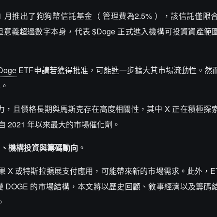
25 年 1 月推出了狗狗幣信託基金（ 管理費為2.5% ），該信託僅
），但意義超過數字本身，代表
$Doge
正式進入機構可投資資產範
。
Doge
ETF申請若獲得批准，可能進一步擴大其市場流動性。然
化。
，且價格長期與馬斯克存在高度相關性，其中 X 正在積極探
自 2021 年以來最大的市場催化劑。
用、機構投資與籌碼動向
。
 X 或特斯拉擴展支付應用，可能帶來新的市場需求。此外，ET
 DOGE 的市場結構，本文將以歷史回顧、敘事經濟以及籌碼
。