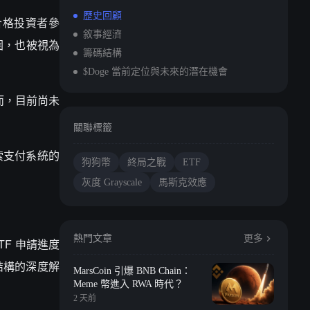
歷史回顧
限合格投資者參
敘事經濟
圍，也被視為
籌碼結構
$Doge 當前定位與未來的潛在機會
而，目前尚未
關聯標籤
索支付系統的
狗狗幣
終局之戰
ETF
灰度 Grayscale
馬斯克效應
熱門文章
更多
F 申請進度
結構的深度解
MarsCoin 引爆 BNB Chain：
Meme 幣進入 RWA 時代？
2 天前