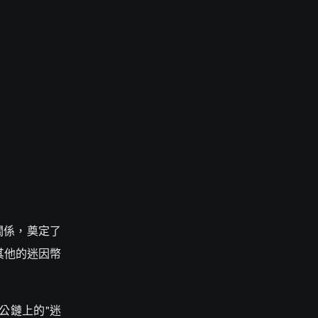
關係，奠定了
其他的迷因幣
在公鏈上的"迷