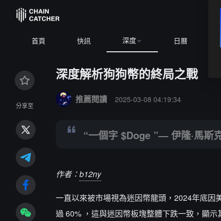
深度
BT
首頁
快訊
日曆
深度解析狗狗幣的終局之戰
Summary:
“一個字 $Doge ”— 伊隆·馬斯克
推薦閱讀
2025-03-08 04:19:34
分享至
“一個字 $Doge ”— 伊隆·馬斯
作者：
b12ny
一直以來被市場視為迷因幣龍頭，2024年底
過 60% ，這與迷因幣板塊整體下跌一致，顯