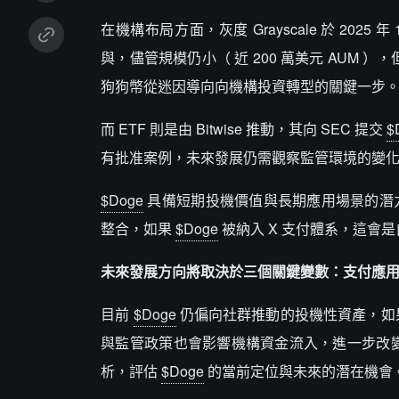
在機構布局方面，灰度 Grayscale 於 20
與，儘管規模仍小（ 近 200 萬美元 AUM 
狗狗幣從迷因導向向機構投資轉型的關鍵一步
而 ETF 則是由 Bitwise 推動，其向 SEC 提交
$
有批准案例，未來發展仍需觀察監管環境的變
$Doge
具備短期投機價值與長期應用場景的潛力
整合，如果
$Doge
被納入 X 支付體系，這會是
未來發展方向將取決於三個關鍵變數：支付應
目前
$Doge
仍偏向社群推動的投機性資產，如果
與監管政策也會影響機構資金流入，進一步改變
析，評估
$Doge
的當前定位與未來的潛在機會