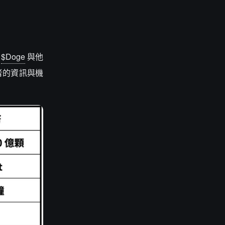
而
$Doge
與他
者的資訊與機