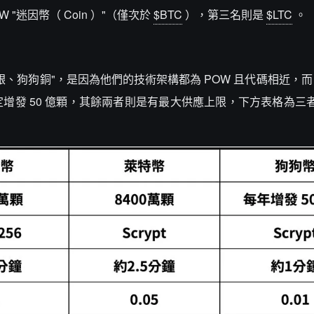
 "迷因幣（ Coin ）"（僅次於
$BTC
），第三名則是
$LTC
。
、狗狗銅"，是因為他們的技術架構都為 POW 且代碼相近，
增發 50 億顆，其餘兩者則是有最大供應上限，下方表格為三