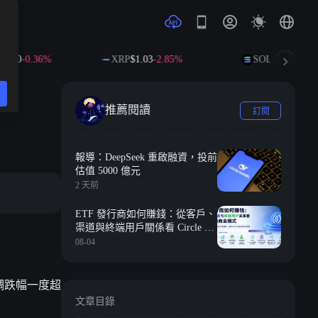
0
-0.36%
XRP
$1.03
-2.85%
SOL
$72.39
-2.22%
推薦閱讀
訂閱
報導：DeepSeek 重啟融資，投前
估值 5000 億元
2 天前
ETF 發行商如何賺錢：從客戶、
渠道與終端用戶關係看 Circle 的
商業模式
08-04
調跌幅一度超
文章目錄