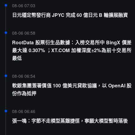
08-06 07:03
日元穩定幣發行商 JPYC 完成 60 億日元 B 輪擴展融資
08-06 06:58
RootData 股票衍生品數據：入榜交易所中 BingX 價差
最大達 0.307% ；XT.COM 加權深度±2%為前十交易所
最低
08-06 06:54
軟銀集團簽署價值 100 億美元貸款協議，以 OpenAI 股
份作為抵押
08-06 06:46
張一鳴：字節不走模型蒸餾捷徑，寧願大模型暫時落後