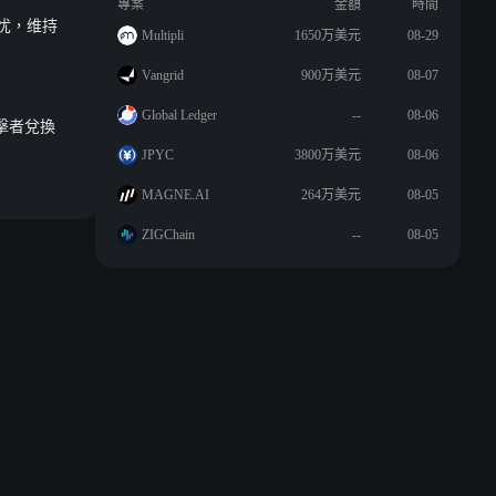
專案
金額
時間
担忧，维持
Multipli
1650万美元
08-29
Vangrid
900万美元
08-07
Global Ledger
--
08-06
攻擊者兌換
JPYC
3800万美元
08-06
MAGNE.AI
264万美元
08-05
ZIGChain
--
08-05