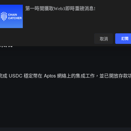
第一時間獲取Web3即時重磅消息!
BTC
$64,273.45
-0.32%
ETH
$1,898.50
+0.10%
數據
發現
取消
訂閱
絡集成
布已完成 USDC 穩定幣在 Aptos 網絡上的集成工作，並已開放存