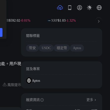
BNB
$592.02
-0.01%
XRP
$1.03
-1.32%
SOL
$72
關聯標籤
幣安
USDC
穩定幣
Aptos
款功能。用戶現
提及專案
Aptos
風險提示
融資資訊
更多