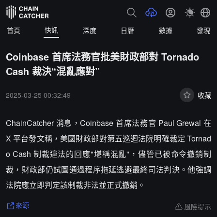
快訊
首頁
深度
日曆
數據
發現
Coinbase 首席法務官批美財政部對 Tornado
Cash 裁決“混亂應對”
2025-03-25 00:32:49
收藏
ChainCatcher 消息，Coinbase 首席法務官 Paul Grewal 在
X 平台發文稱，美國財政部對第五巡迴法院明確裁定 Tornad
o Cash 制裁違法的回應"堪稱混亂"，儘管已被命令撤銷制
裁，財政部仍試圖通過程序拖延逃避最終司法判決。他強調
法院應立即判定該制裁非法並正式撤銷。
風險提示
來源