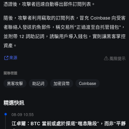
憑證後，攻擊者迅速自動導出郵件訂閱列表。
隨後，攻擊者利用竊取的訂閱列表，冒充 Coinbase 向受害
者聯絡人發送釣魚郵件，稱交易所"正過渡至自托管錢包"，
並附帶 12 詞助記詞，誘騙用戶導入錢包，實則讓黑客掌控
資產。
風險提示
來源
關聯標籤
黑客攻擊
助記詞
加密貨幣
Coinbase
精選快訊
08-09 10:55
江卓爾：BTC 當前或處於探底“喘息階段”，而非“平靜