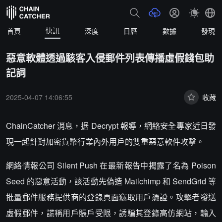
快訊
首頁
深度
日曆
數據
發現
惡意軟體透過駭客入侵郵件列表傳播虛假錢包助
記詞
2025-04-07 14:06:55
收藏
ChainCatcher 消息，据 Decrypt 報導，網絡安全專家近日發
現一起針對加密貨幣行業內外用戶的雙重惡意軟件攻擊。
網絡情報公司 Silent Push 在最新報告中揭露了名為 Poison
Seed 的惡意活動，該活動先偽造 Mailchimp 和 SendGrid 等
批量郵件服務提供商的登錄頁面竊取用戶憑證。攻擊者發送
虛假郵件，謊稱用戶賬戶受限，誘騙其登錄高仿網站，輸入