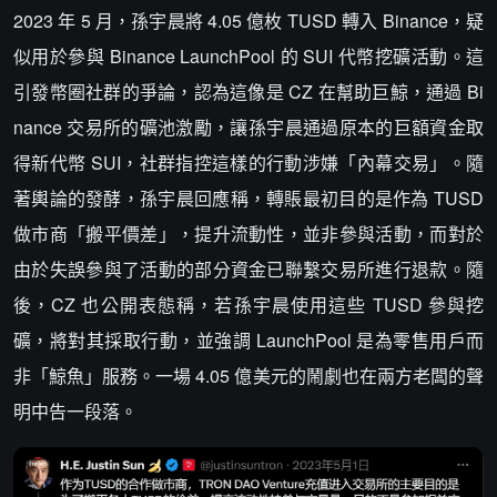
2023 年 5 月，孫宇晨將 4.05 億枚 TUSD 轉入 Binance，疑
似用於參與 Binance LaunchPool 的 SUI 代幣挖礦活動。這
引發幣圈社群的爭論，認為這像是 CZ 在幫助巨鯨，通過 Bi
nance 交易所的礦池激勵，讓孫宇晨通過原本的巨額資金取
得新代幣 SUI，社群指控這樣的行動涉嫌「內幕交易」。隨
著輿論的發酵，孫宇晨回應稱，轉賬最初目的是作為 TUSD
做市商「搬平價差」，提升流動性，並非參與活動，而對於
由於失誤參與了活動的部分資金已聯繫交易所進行退款。隨
後，CZ 也公開表態稱，若孫宇晨使用這些 TUSD 參與挖
礦，將對其採取行動，並強調 LaunchPool 是為零售用戶而
非「鯨魚」服務。一場 4.05 億美元的鬧劇也在兩方老闆的聲
明中告一段落。