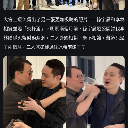
大會上還流傳出了另一張更加吸睛的照片------孫宇晨和李林
相擁並喝「交杯酒」。明明兩個月前，孫宇晨還公開討伐李
林隱瞞火幣財務漏洞，二人針鋒相對、毫不相讓，難道只過
了兩個月，二人就拋卻過往冰釋前嫌了？