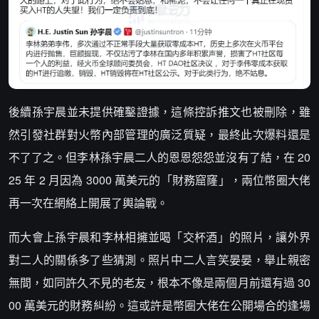
後續孫宇晨並未提供確鑿證據，這條控訴推文也被刪除，雖
然引發社群對火幣內部管理的廣泛質疑，最終此次爆料還是
不了了之。但李林孫宇晨二人的恩恩怨怨並沒有了結，在 20
25 年 2 月因為 3000 萬美元的「財務窟窿」，兩位幣圈大佬
再一次在網絡上開展了輿論戰。
而大會上孫宇晨和李林相擁並喝「交杯酒」的照片，讓外界
對二人的關係多了些猜測。照片中二人言笑晏晏，舉止親密
無間，如同許久不見的老友，根本不像是兩個月前還有過 30
00 萬美元的財務糾紛。這或許是幣圈大佬在公開場合的逢場