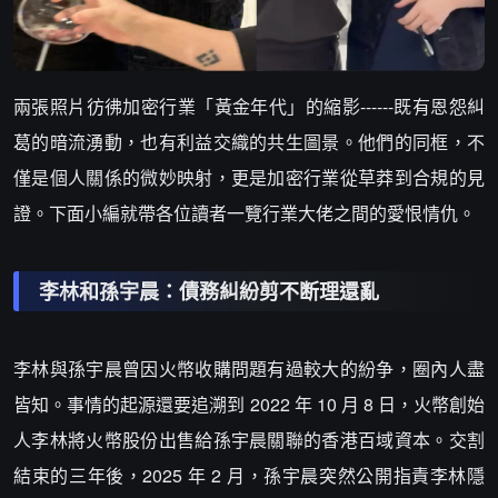
兩張照片彷彿加密行業「黃金年代」的縮影------既有恩怨糾
葛的暗流湧動，也有利益交織的共生圖景。他們的同框，不
僅是個人關係的微妙映射，更是加密行業從草莽到合規的見
證。下面小編就帶各位讀者一覽行業大佬之間的愛恨情仇。
李林和孫宇晨：債務糾紛剪不断理還亂
李林與孫宇晨曾因火幣收購問題有過較大的紛争，圈內人盡
皆知。事情的起源還要追溯到 2022 年 10 月 8 日，火幣創始
人李林將火幣股份出售給孫宇晨關聯的香港百域資本。交割
結束的三年後，2025 年 2 月，孫宇晨突然公開指責李林隱