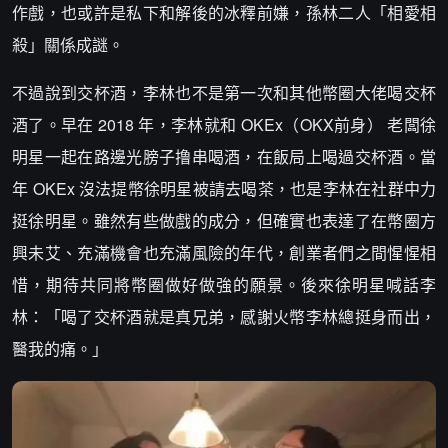
作戲，也或許是私下和解後的冰釋前嫌，孫林二人「相愛相
殺」關係成謎。
不過說到交杯酒，李林也不是第一次和其他幣圈大佬喝交杯
酒了。早在 2018 年，李林就和 OKEx（OKX前身） 老闆徐
明星一起在路邊光膀子撸串喝酒，在飯局上喝過交杯酒。當
年 OKEx 沒法提幣徐明星被請去喝茶，也是李林在社群中力
挺徐明星。雖然有些做戲的成分，但確實也表達了在幣圈方
興未艾、充滿機會也充滿風險的年代，創業者們之間惺惺相
惜，期待共同將幣圈做好做強的願景。後來徐明星喊話李
林：「喝了交杯酒就是真兄弟，感謝火幣李林總挺身而出，
醫我的痛。」