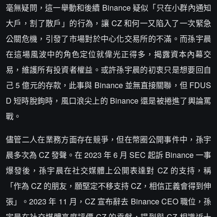
毫無疑問，這一舉動和後續 Binance 疑似「只在小群內通知
大戶，割了散戶」的行為，讓 CZ 和何一又陷入了一次緊急
公關危機，引發了市場對於中心化交易所的不滿。而孫宇晨
在這場風波中的角色定位就偉光正得多，揭露資本內幕交
易，維護所有投資者權益。或許孫宇晨的初衷只是想要回自
己 5 億元的存款，此事與 Binance 並無直接關聯，但 FDUS
D 短時脫鉤時，風口浪尖上的 Binance 還是被捲進了輿論罵
戰。
儘管二人在業務方面存在競爭，但在幣圈公開事件中，孫宇
晨多次為 CZ 發聲。在 2023 年 6 月 SEC 起訴 Binance 一事
爆發後，孫宇晨在社交媒體上公開表達對 CZ 的支持，稱
「作為 CZ 的朋友，願堅定不移支持 CZ，相信正義會得到伸
張」。2023 年 11 月，CZ 宣布辭去 Binance CEO 職位，孫
宇晨在社交媒體高度評價 CZ 的貢獻，提到與 CZ 相識近十