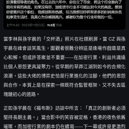
當李林與孫宇晨的「交杯酒」照片在社媒刷屏，當 CZ 與孫
宇晨在峰會談笑風生，圍觀者很難分辨這是逢場作戲還是真
心和解。但或許答案並不重要------在加密行業，利益共識遠
比個人恩怨更具凝聚力。從早期的草莽江湖到如今的合規化
浪潮，這些大佬的博弈史恰是行業進化的注腳，他們的恩怨
與合作，本質上是在探索一條既符合監管框架、又不失去區
塊鏈初心的道路。
正如孫宇晨在《福布斯》訪談中所言：「真正的創新者必須
堅持長期主義。」當合影中的笑容被定格，香港的夜色依舊
璀璨，而加密行業的劇本仍在續寫------下一幕或許是更激烈