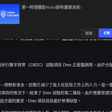
第一時間獲取Web3即時重磅消息!
BTC
$65,113.49
+1.02%
ETH
$1,930.21
+1.50%
BNB
$59
數據
發現
取消
訂閱
BDC 試點項目 Drex 在隱私解決方案上
om 報導，巴西央行數字貨幣（CBDC）試點項目 Drex 正面臨困境，由
----微軟和安永，近期已減少了投入在這些工作上的人力。這一
目的情況下，結束了 Drex 試點的第二階段。由於需要保證
方面的要求，Drex 項目目前處於停滯狀態。