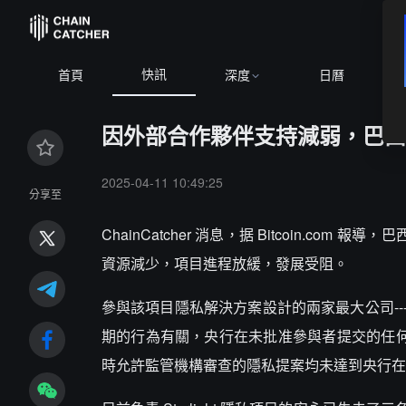
快訊
首頁
深度
日曆
因外部合作夥伴支持減弱，巴西 C
2025-04-11 10:49:25
分享至
ChainCatcher 消息，据 Bitcoin.c
資源減少，項目進程放緩，發展受阻。
參與該項目隱私解決方案設計的兩家最大公司--
期的行為有關，央行在未批准參與者提交的任何項
時允許監管機構審查的隱私提案均未達到央行在這