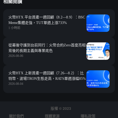
相關閱讀
火幣HTX 平台資產一週回顧（8.2—8.9）：BSC
Meme集體走強，TUT單週上漲733%
1 小時前
從幕後守護到台前同行：火幣合約Zero首度亮相
背後的長期主義與專業底色
2026-08-06
火幣HTX 上新資產一週回顧（7.26—8.2）：比
特幣、波場TRON生態走高，RATS單週漲幅85%
2026-08-04
版權 © 2023
關於我們
媒體資源
隱私政策