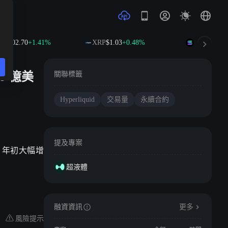
B
$602.70
+1.41%
XRP
$1.03
+0.48%
SOL
$76.39
+
0 億美
關聯標籤
Hyperliquid
交易量
永續合約
提及專案
24 年初大幅增
超液體
融資資訊
更多
風險提示