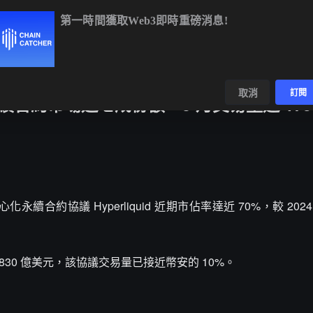
第一時間獲取Web3即時重磅消息!
BTC
$64,800.28
-0.25%
ETH
$1,917.54
+0.13%
BN
數據
發現
取消
訂閱
上永續合約市場近七成份額，3 月交易量達 175
，去中心化永續合約協議 Hyperliquid 近期市佔率達近 70%，較 20
達 830 億美元，該協議交易量已接近幣安的 10%。