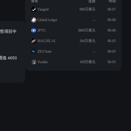
專案
金額
時間
Vangrid
900万美元
08-07
Global Ledger
--
08-06
個生態項目中
JPYC
3800万美元
08-06
MAGNE.AI
264万美元
08-05
ZIGChain
--
08-05
值 4650
Yooldo
100万美元
08-05