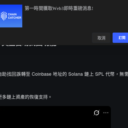
第一時間獲取Web3即時重磅消息!
BTC
$64,602.05
+0.69%
ETH
$1,902.84
+1.63%
B
數據
發現
取消
訂閱
 SPL 資產自助找回功能
用戶自助找回誤轉至 Coinbase 地址的 Solana 鏈上 SPL 代幣
至更多鏈上資產的恢復支持。