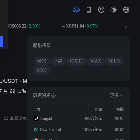
BNB
$606.22
+2.30%
XRP
$1.04
+0.97%
SOL
$7
關聯標籤
OKX
下線
KISHU
MAX
MILO
MXC
U/USDT、M
 月 29 日暫
融資資訊
更多
專案
金額
時間
風險提示
Vangrid
900万美元
08-07
Dow Protocol
1050万美元
08-07