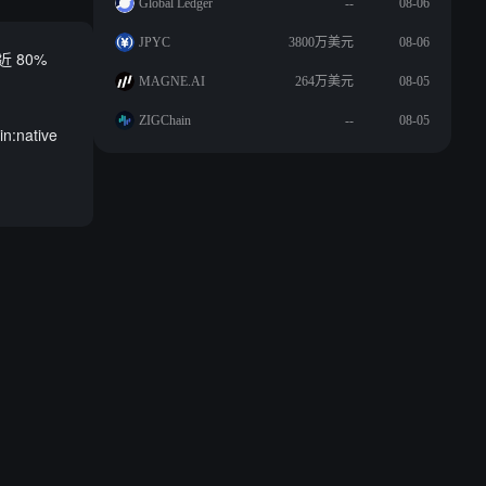
Global Ledger
--
08-06
JPYC
3800万美元
08-06
 80%
MAGNE.AI
264万美元
08-05
ZIGChain
--
08-05
native