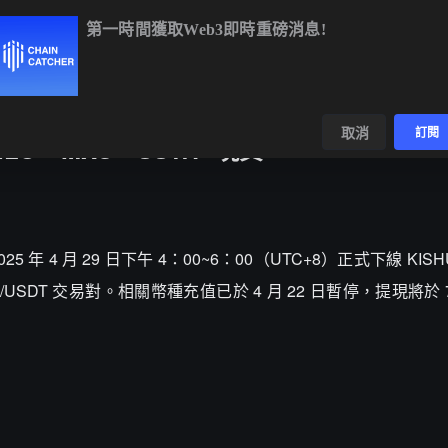
第一時間獲取Web3即時重磅消息!
BTC
$65,078.75
-0.05%
ETH
$1,921.97
-0.05%
數據
發現
取消
訂閱
ILO、MXC、SSWP 現貨
025 年 4 月 29 日下午 4：00~6：00（UTC+8）正式下線 KISH
SWP/USDT 交易對。相關幣種充值已於 4 月 22 日暫停，提現將於 7