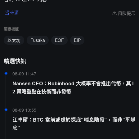
風險提示
來源
關聯標籤
以太坊
Fusaka
EOF
EIP
精選快訊
08-09 11:47
Nansen CEO：Robinhood 大概率不會推出代幣，其 L
2 策略重點在技術而非發幣
08-09 10:55
江卓爾：BTC 當前或處於探底“喘息階段”，而非“平靜
底”