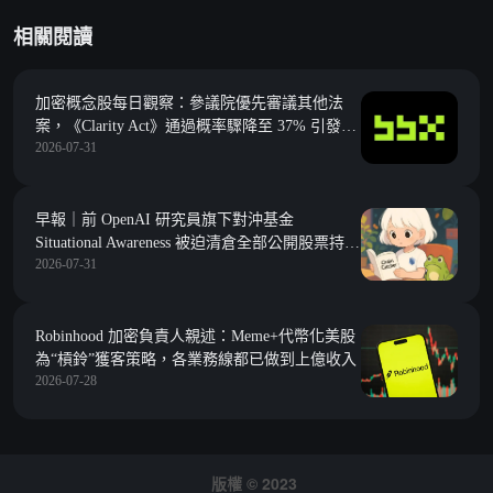
相關閱讀
加密概念股每日觀察：參議院優先審議其他法
案，《Clarity Act》通過概率驟降至 37% 引發機
2026-07-31
構隱憂
早報｜前 OpenAI 研究員旗下對沖基金
Situational Awareness 被迫清倉全部公開股票持
2026-07-31
倉；幣安研究：2026 年上半年鏈上市場普遍收
縮，DeFi TVL 下滑 38%
Robinhood 加密負責人親述：Meme+代幣化美股
為“槓鈴”獲客策略，各業務線都已做到上億收入
2026-07-28
版權 © 2023