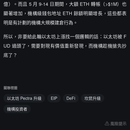
億）。而且 5 月 9-14 日期間，大額 ETH 轉帳（>$1M）也
顯著增加，機構級錢包地址 ETH 餘額明顯增長，這些都表
明是有計劃的機構大規模建倉行為。
所以，非要給此輪以太坊上漲找一個邏輯的話：以太坊被 F
UD 過頭了，需要對現有價值重新發現，而機構趁機搶先抄
底了？
關聯標籤
以太坊 Pectra 升級
EIP
DeFi
坎昆升級
機構投資者
風險提示