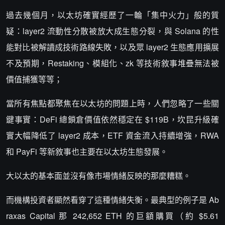
過去幾個月，以太坊確實經歷了一輪「集中火力」般的質
疑：layer2 流動性分散被放大成生態分裂，與 Solana 的性
能對比被解讀成技術路線失敗，以及眾 layer2 生態應用擴展
不及預期，Restaking、模組化、zk 等技術敘事堆疊無法被
價值捕獲等等；
當所有焦點都聚焦在以太坊的問題上時，人們忽略了一些關
鍵事實：DeFi 總鎖倉價值依然穩定在 $119B，坎昆升級確
實大幅降低了 layer2 成本，ETF 資金流入持續增強，RWA
和 PayFi 等新敘事也主要在以太坊生態發展。
大以太的基本面並沒有像市場情緒反映的那麼糟糕。
而機構投資者顯然看穿了這種情緒失衡。最典型的例子是 Ab
raxas Capital 那 242,652 ETH 的巨額購買（約 $5.61