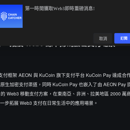
第一時間獲取Web3即時重磅消息!
BTC
$64,257.48
-0.52%
ETH
$1,901.56
-0.27%
BNB
數據
發現
取消
訂閱
達成合作，拓展 Web3 線下掃碼加密支付場景
加密支付框架 AEON 與 KuCoin 旗下支付平台 KuCoin Pay 達
其原生加密支付渠道，同時 KuCoin Pay 也嵌入了由 AEON Pa
N 的 Web3 移動支付方案，在東南亞、非洲、拉美地區 2000 萬商
步拓展 Web3 支付在日常生活中的應用場景。