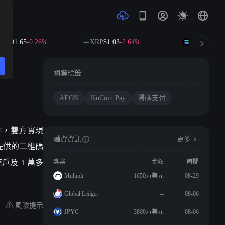
$591.65
-0.26%
XRP
$1.03
-2.64%
SOL
$72.50
-1
關聯標籤
AEON
KuCoin Pay
掃碼支付
成合作，雙方實現
融資資訊
更多
y 提供的二維碼
戶及 1 萬多
專案
金額
時間
Multipli
1650万美元
08-29
Global Ledger
--
08-06
風險提示
JPYC
3800万美元
08-06