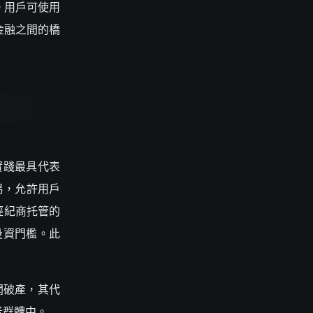
。用戶可使用
金融之間的橋
實踐最具代表
交易，允許用戶
方經紀商托管的
投資門檻。此
醜聞破產，其代
者群體中。