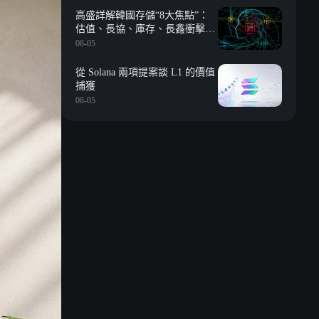
高盛詳解韓國存儲“8大焦點”：
估值、長協、庫存、長鑫衝擊、
回購等
08-05
從 Solana 兩項提案談 L1 的價值
捕獲
08-05