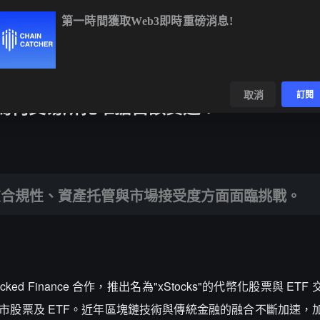
第一時間獲取Web3即時重磅消息!
4,913.50
+0.94%
ETH
$1,913.55
+0.63%
BNB
$594.72
+1
數據
發現
取消
訂閱
場，為何交易所扎堆搶占該賽道？
產托管與市場接受度方面面臨挑戰。
在合規性、資產托管與市場接受度方面面臨挑戰。
acked Finance 合作，推出名為"xStocks"的代幣化股票與 ET
上市股票及 ETF。近年區塊鏈技術與傳統金融的融合不斷加速，