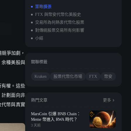
策略擴張
FTX 與幣安代幣化美股史
交易所為何熱衷代幣化股票
對傳統股票交易所有何影響
小結
市場競爭加劇，
00 余種美股與
關聯標籤
Kraken
股票代幣化市場
FTX
幣安
所有權。這些
鏈，計劃面向非
熱門文章
更多
每枚代幣與真實
MarsCoin 引爆 BNB Chain：
Meme 幣進入 RWA 時代？
3 天前