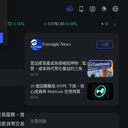
.56%
XRP
$1.03
+0.56%
SOL
$74.68
+2.45%
Foresight News
訂閱
當加密資產成為按揭抵押物：監
管、成本與代幣化權益的三角難
題
08-04
10 億回購難阻 HYPE 下跌，核
心成員與 Multicoin 在悄悄賣
幣？
08-03
F 交易服務，首
文章目錄
加密貨幣交易