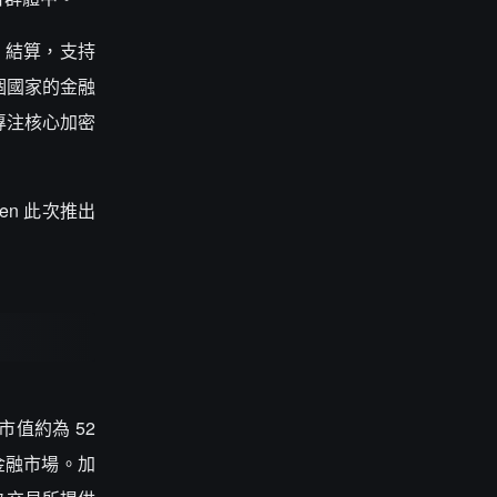
D 結算，支持
個國家的金融
專注核心加密
n 此次推出
值約為 52
金融市場。加