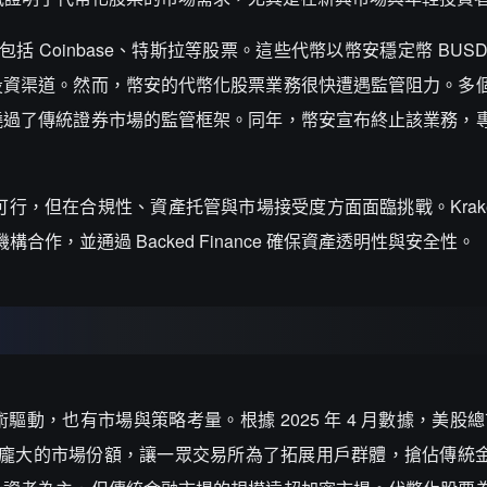
括 Coinbase、特斯拉等股票。這些代幣以幣安穩定幣 BUS
投資渠道。然而，幣安的代幣化股票業務很快遭遇監管阻力。多
繞過了傳統證券市場的監管框架。同年，幣安宣布終止該業務，
可行，但在合規性、資產托管與市場接受度方面面臨挑戰。Krake
合作，並通過 Backed Finance 確保資產透明性與安全性。
，也有市場與策略考量。根據 2025 年 4 月數據，美股總市
如此龐大的市場份額，讓一眾交易所為了拓展用戶群體，搶佔傳統