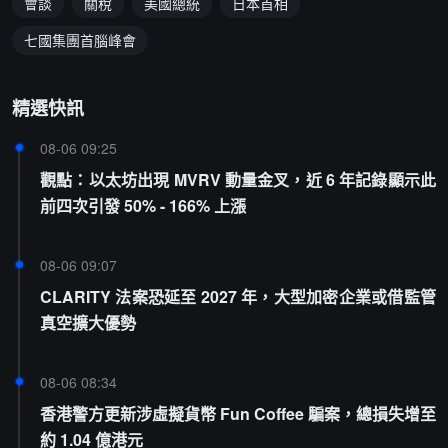
會談
關稅
美國總統
日本首相
七國集團首腦峰會
精選快訊
08-06 09:25
觀點：以太坊出現 MVRV 動量金叉，近 6 年記錄顯示此
前四次引發 50% - 166% 上漲
08-06 09:07
CLARITY 法案恐延至 2027 年，大型加密企業或借監管
真空擴大優勢
08-06 08:34
香港警方更新涉虛擬貨幣 Fun Coffee 騙案，總損失增至
約 1.04 億港元