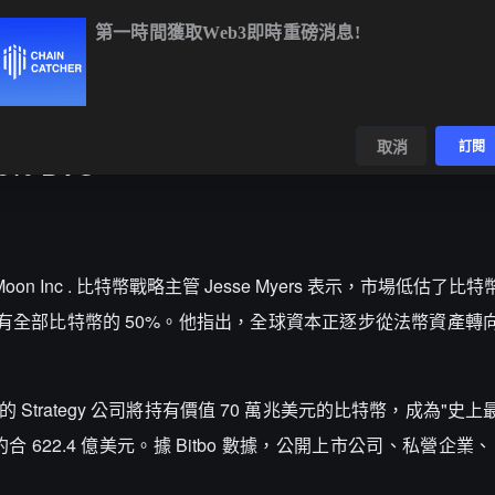
第一時間獲取Web3即時重磅消息!
BTC
$64,777.24
-0.28%
ETH
$1,914.53
-0.08%
B
數據
發現
取消
訂閱
% BTC
報導， Moon Inc . 比特幣戰略主管 Jesse Myers 表示，市場低估
持有全部比特幣的 50%。他指出，全球資本正逐步從法幣資產轉
lor 領導的 Strategy 公司將持有價值 70 萬兆美元的比特幣，成為"
TC ，約合 622.4 億美元。據 Bitbo 數據，公開上市公司、私營企業、
。