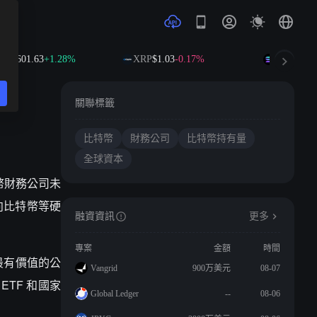
NB
$601.63
+1.28%
XRP
$1.03
-0.17%
SOL
$76.36
關聯標籤
比特幣
財務公司
比特幣持有量
全球資本
了比特幣財務公司未
向比特幣等硬
融資資訊
更多
專案
金額
時間
史上最有價值的公
Vangrid
900万美元
08-07
 ETF 和國家
Global Ledger
--
08-06