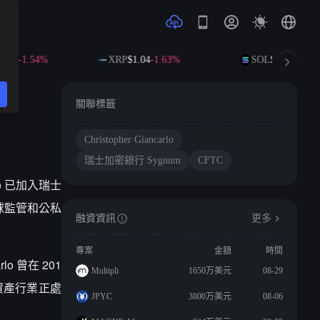
.04
-1.54%
XRP
$1.04
-1.63%
SOL
$73.48
-0.85
關聯標籤
Christopher Giancarlo
瑞士加密銀行 Sygnum
CFTC
rlo 已加入瑞士
全球監管和公私
融資資訊
更多
專案
金額
時間
 曾在 201
Multipli
1650万美元
08-29
字資產行業正處
JPYC
3800万美元
08-06