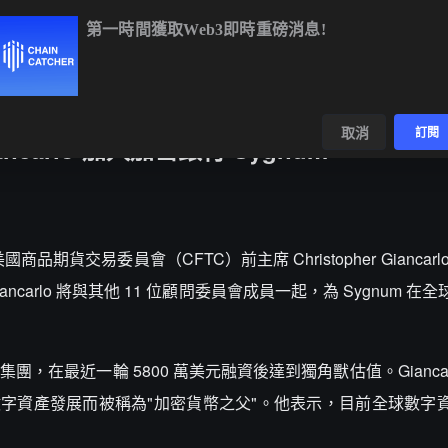
第一時間獲取Web3即時重磅消息!
BTC
$64,861.13
+0.58%
ETH
$1,915.89
+2.10%
BNB
$593
數據
發現
取消
訂閱
Giancarlo 加入加密銀行 Sygnum
報導，美國商品期貨交易委員會（CFTC）前主席 Christopher Gianca
ncarlo 將與其他 11 位顧問委員會成員一起，為 Sygnum 在
，在最近一輪 5800 萬美元融資後達到獨角獸估值。Giancarlo
，因支持數字資產發展而被稱為"加密貨幣之父"。他表示，目前全球數