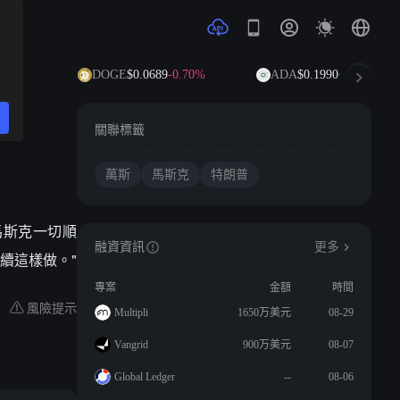
8%
DOGE
$0.0689
-0.70%
ADA
$0.1990
+6.34%
關聯標籤
萬斯
馬斯克
特朗普
願馬斯克一切順
融資資訊
更多
續這樣做。"
專案
金額
時間
風險提示
Multipli
1650万美元
08-29
Vangrid
900万美元
08-07
Global Ledger
--
08-06