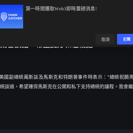
第一時間獲取Web3即時重磅消息!
1
-2.17%
SOL
$72.53
-1.23%
TRX
$0.3275
+0.1
數據
發現
取消
訂閱
朗普談話，希望雙方和睦相處
igner 發文，美國副總統萬斯談及馬斯克和特朗普事件時表示："總統祝
統談過，希望確保馬斯克在公開和私下支持總統的議程。我會繼