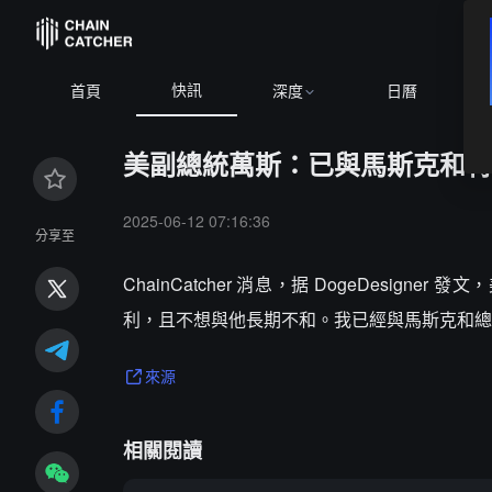
快訊
ETH
$1,897.20
+0.07%
BNB
$590.98
-0.51%
XRP
$1.0
首頁
深度
日曆
美副總統萬斯：已與馬斯克和特
2025-06-12 07:16:36
分享至
ChainCatcher 消息，据 DogeDes
利，且不想與他長期不和。我已經與馬斯克和總
來源
相關閱讀