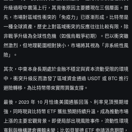
升級過程中震蕩上行，其背後原因主要體現在三個層面。首
先，市場對區域性衝突的「免疫力」已逐漸形成，比特幣是
一種全球資產，歷史上對區域衝突的反應往往比較有限，除
非戰爭升級為全球性危機（如俄烏戰爭初期）。巴以衝突雖
然激烈，但地理範圍相對狹小，市場將其視為「非系統性風
險」。
其次，中東本身長期處於金融不穩定與資本流動受限的環境
中，衝突升級反而激發了區域資金通過 USDT 或 BTC 進行
避險轉移，為比特幣帶來實際買盤支撐。
最後，2023 年 10 月恰逢美國通脹回落、利率見頂預期增
強，同時現貨比特幣 ETF 獲批預期持續升溫，成為推動市場
上漲的主要宏觀背景。即便局部出現風險事件，流動性環境
寬鬆與機構建倉邏輯未變；比如貝萊德 ETF 申請消息期間，