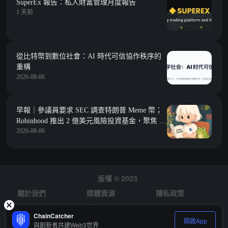
SuperEx 報告：私人財富管理月度報告
1 天前
從比特幣到數位社會：AI 時代可信協作秩序的
重構
2026-08-06
早報｜參議員要求 SEC 調查特朗普 Meme 幣；
Robinhood 推出 2 億美元風險投資基金，聚焦 Y
2026-08-06
Combinator 種子期項目
版權 © 2023
關於我們
媒體資源
隱私政策
風險提示
徵才
ChainCatcher
開啟App
與創新者共建Web3世界