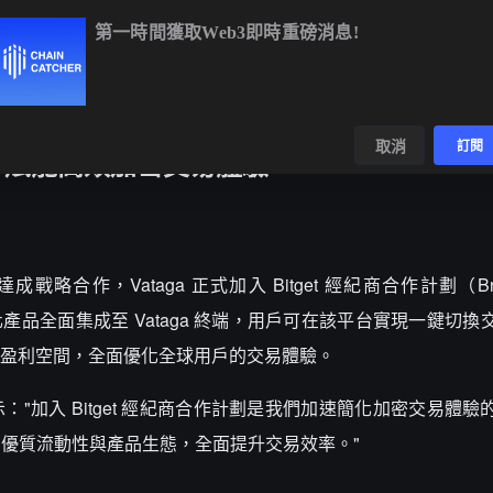
第一時間獲取Web3即時重磅消息!
BTC
$64,194.74
-0.68%
ETH
$1,900.32
-0.38%
BNB
$5
數據
發現
取消
訂閱
ypto，賦能高效加密交易體驗
rypto 達成戰略合作，Vataga 正式加入 Bitget 經紀商合作計劃（Brok
元化產品全面集成至 Vataga 終端，用戶可在該平台實現一鍵切
盈利空間，全面優化全球用戶的交易體驗。
vetkov 表示："加入 Bitget 經紀商合作計劃是我們加速簡化加密交易
t 的優質流動性與產品生態，全面提升交易效率。"