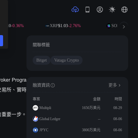
91.10
-0.36%
XRP
$1.03
-2.76%
SOL
$72.39
-2.
關聯標籤
Bitget
Vataga Crypto
er Progra
融資資訊
更多
換交易所、實時
專案
金額
時間
Multipli
1650万美元
08-29
體驗的重要一步。
Global Ledger
--
08-06
JPYC
3800万美元
08-06