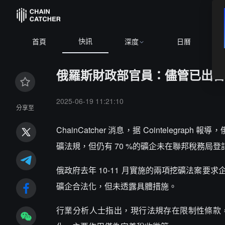
快訊
BTC
$64,923.05
+0.91%
首頁
深度
日曆
俄羅斯財政部官員：儘管已出台新
2025-06-19 11:21:10
分享至
ChainCatcher 消息，据 Cointelegrap
礦法規，但仍有 70 %的礦企未在聯邦稅務局登
俄政府去年 10-11 月實施的兩項挖礦法案
礦企合法化，但未透露具體措施。
行業分析人士指出，現行法規存在限制性條款