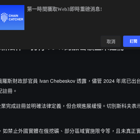
第一時間獲取Web3即時重磅消息!
ETH
$1,914.48
+0.59%
BNB
$594.44
+1.24%
XRP
數據
發現
取消
訂閱
法律，仍有 70 %的加密礦企未註冊
h 報導，俄羅斯財政部官員 Ivan Chebeskov 透露，儘管 2024 年底
記註冊。
要求企業完成註冊並明確法律定義，但合規進展緩慢。切別斯科夫表
，如禁止外國實體在俄挖礦、部分區域實施限令等，且未真正