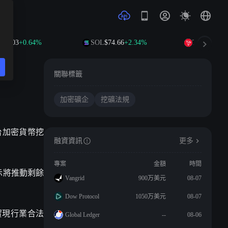
$1.03
+0.64%
SOL
$74.66
+2.34%
TRX
$0.3271
關聯標籤
加密礦企
挖礦法規
已出台加密貨幣挖
融資資訊
更多
專案
金額
時間
示將推動剩餘
Vangrid
900万美元
08-07
Dow Protocol
1050万美元
08-07
實現行業合法
Global Ledger
--
08-06