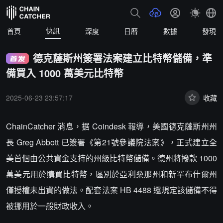
快訊
首頁
深度
日曆
數據
發現
德克薩斯州簽署法案建立比特幣儲備，準
備買入 1000 萬美元比特幣
2025-06-23 23:57:17
收藏
ChainCatcher 消息，据 Coindesk 報導，美國德克薩斯州州
長 Greg Abbott 已簽署《第21號參議院法案》，正式建立全
美首個由公共資金支持的州級比特幣儲備。德州將撥款 1000
萬美元用於購買比特幣，區別於亞利桑那州和新罕布什爾州
僅授權未出資的做法。配套法案 HB 4488 還規定該儲備不得
被挪用於一般財政收入。