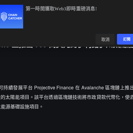
第一時間獲取Web3即時重磅消息!
BTC
$65,022.27
+0.16%
ETH
$1,919.51
+0.25%
BNB
$60
數據
發現
取消
訂閱
Avalanche 上推出 700 萬美元的伊利諾伊州太
導，可持續發展平台 Projective Finance 在 Avalanche 區塊鏈上
校的太陽能項目。該平台透過區塊鏈技術將市政貸款代幣化，使
生能源基礎設施項目。