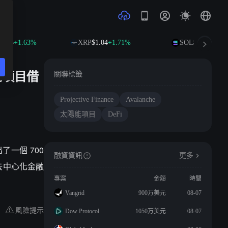
1.85
+1.63%
XRP
$1.04
+1.71%
SOL
$76.16
+3.1
陽能項目借
關聯標籤
Projective Finance
Avalanche
太陽能項目
DeFi
推出了一個 700
融資資訊
更多
去中心化金融
專案
金額
時間
Vangrid
900万美元
08-07
風險提示
Dow Protocol
1050万美元
08-07