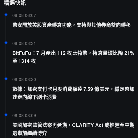
精選快訊
08-08 06:07
幣安開放美股資產轉倉功能，支持與其他券商雙向轉移
08-08 03:31
BitFuFu：7 月產出 112 枚比特幣，持倉量環比降 21%
至 1314 枚
08-08 03:20
數據：加密支付卡月度消費額達 7.59 億美元，穩定幣加
速走向線下刷卡消費
08-08 03:09
美國加密監管法案再延期，CLARITY Act 或推遲至中期
選舉前繼續博弈