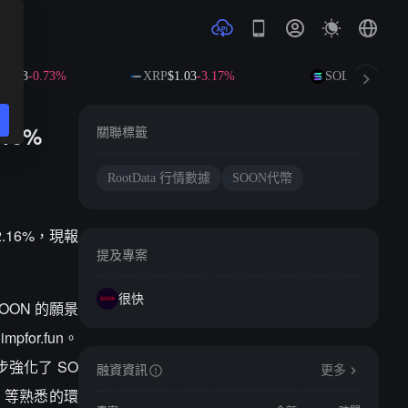
1.63
-0.73%
XRP
$1.03
-3.17%
SOL
$72.89
-1.6
16%
關聯標籤
RootData 行情數據
SOON代幣
2.16%，現報
提及專案
很快
SOON 的願景
for.fun。
步強化了 SO
融資資訊
更多
P 等熟悉的環