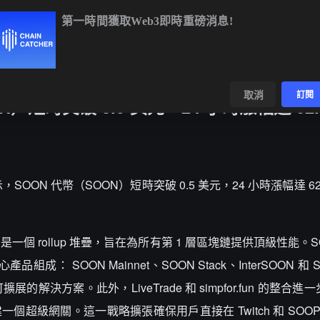
第一時間獲取Web3即時重磅消息!
BTC
$64,411.75
-0.40%
ETH
$1,905.71
-0.20%
BNB
$59
數據
發現
取消
訂閱
ON）短時突破 0.5 美元，24 小時漲幅達 62.
數據顯示，SOON 代幣（SOON）短時突破 0.5 美元，24 小時漲幅達 6
ON 是一個 rollup 堆疊，旨在為所有第 1 層區塊鏈提供頂級性能。
SOON Mainnet、SOON Stack、InterSOON 和 Simp
方案。此外，LiveTrade 和 simpfor.fun 的整合進一
一個超級網關。這一戰略擴張確保用戶直接在 Twitch 和 SOO