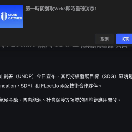
第一時間獲取Web3即時重磅消息!
TC
$64,904.02
+0.42%
ETH
$1,913.79
+0.09%
BNB
$592
數據
發現
取消
訂閱
與 FLock.io 加入 SDG 區塊鏈加速器項目
合國開發計劃署（UNDP）今日宣布，其可持續發展目標（SDG）區
oundation，SDF）和 FLock.io 兩家技術合作夥伴。
點關注氣候金融、普惠能源、社會保障等領域的區塊鏈應用開發。