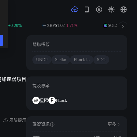
.75
+0.20%
XRP
$1.02
-1.71%
SOL
$73.80
+0.75
關聯標籤
UNDP
Stellar
FLock.io
SDG
塊鏈加速器項目
提及專案
星際
FLock
風險提示
融資資訊
更多