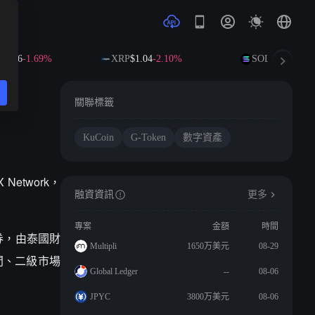
1.36
-1.69%
XRP
$1.04
-2.10%
SOL
$73.18
-1.4
關聯標籤
KuCoin
G-Token
數字資產
X Network，
融資資訊
更多
專案
金額
時間
券，由泰國財
Multipli
1650万美元
08-29
顧問、二級市場
Global Ledger
--
08-06
JPYC
3800万美元
08-06