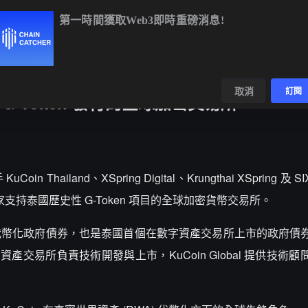
第一時間獲取Web3即時重磅消息!
BTC
$64,563.57
-0.19%
ETH
$1,908.70
+0.78%
BNB
$59
數據
發現
取消
訂閱
 G-Token 發行的全球加密交易所
n Thailand、XSpring Digital、Krungthai XSpring 及 SI
一一家支持泰國歷史性 G-Token 項目的全球加密貨幣交易所。
行的代幣化政府債券，也是泰國首個在數字資產交易所上市的政府債
發數字資產交易所負責技術開發與上市，KuCoin Global 提供技術