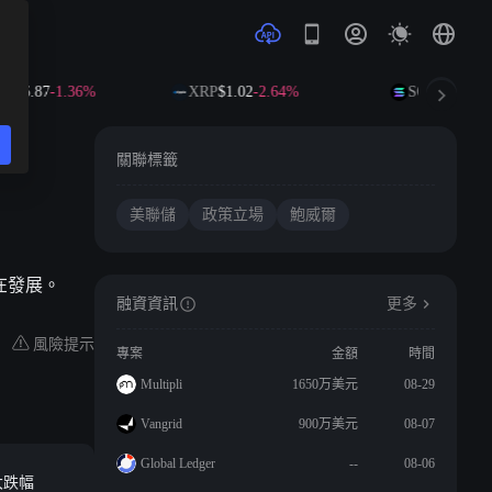
586.87
-1.36%
XRP
$1.02
-2.64%
SOL
$72.61
-1
關聯標籤
美聯儲
政策立場
鮑威爾
在發展。
融資資訊
更多
風險提示
專案
金額
時間
Multipli
1650万美元
08-29
Vangrid
900万美元
08-07
Global Ledger
--
08-06
大跌幅