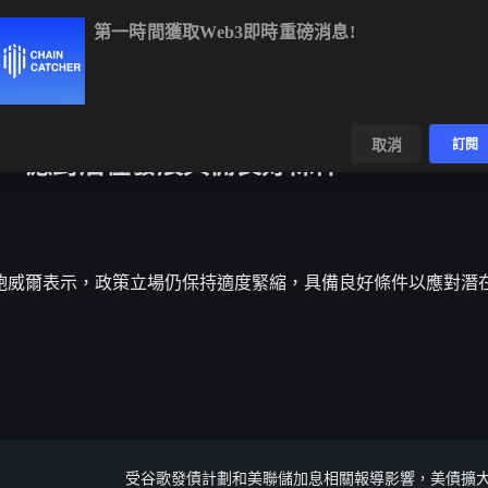
第一時間獲取Web3即時重磅消息!
BTC
$64,168.83
-0.74%
ETH
$1,894.00
-0.61%
BNB
$
數據
發現
取消
訂閱
，應對潛在發展具備良好條件
聯儲主席鮑威爾表示，政策立場仍保持適度緊縮，具備良好條件以應對潛
受谷歌發債計劃和美聯儲加息相關報導影響，美債擴