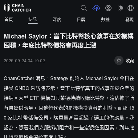
快訊
首頁
深度
日曆
數據
發現
Michael Saylor：當下比特幣核心敘事在於機構
囤積，年底比特幣價格會再度上漲
2025-09-24 04:10:02
收藏
ChainCatcher 消息，Strategy 創始人 Michael Saylor 今日在
接受 CNBC 采訪時表示，當下比特幣真正的故事在於企業的
接納。大型 ETF 機構如貝萊德持續收購比特幣，這佔據了所
有自然供應量，且他們代表的是機構投資者的利益。而那 18
0 家比特幣儲備公司，購買量甚至超過了礦工的供應量。我
認為，隨著我們克服近期阻力和一些宏觀逆風因素，到年底
比特幣價格會開始再度上漲。