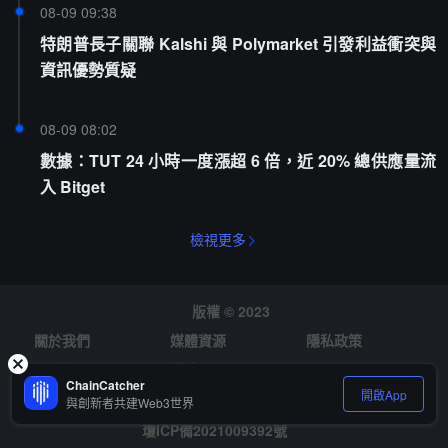
08-09 09:38
特朗普長子關聯 Kalshi 與 Polymarket 引發利益衝突與
資訊優勢質疑
08-09 08:02
數據：TUT 24 小時一度漲超 6 倍，近 20% 總供應量流
入 Bitget
檢視更多
版權 © 2023
關於我們
媒體資源
隱私政策
風險提示
徵才
ChainCatcher
開啟App
與創新者共建Web3世界
瓊ICP備2021009392號