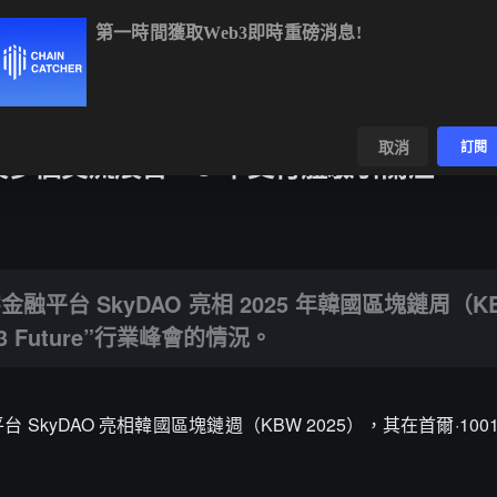
第一時間獲取Web3即時重磅消息!
ETH
$1,897.95
+1.42%
BNB
$592.61
-1.37%
數據
發現
取消
訂閱
5：開設多個交流展台，U 卡支付體驗引關注
亮相 2025 年韓國區塊鏈周（KBW 2025）並參與“Insights For W
台 SkyDAO 亮相 2025 年韓國區塊鏈周（KB
eb3 Future”行業峰會的情況。
SkyDAO 亮相韓國區塊鏈週（KBW 2025），其在首爾·1001 Fes