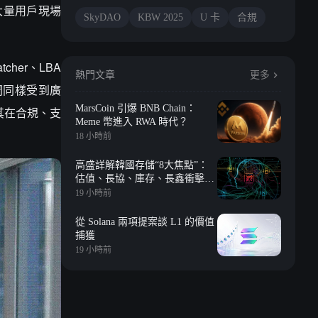
了大量用戶現場
SkyDAO
KBW 2025
U 卡
合規
cher、LBA
熱門文章
更多
會期間同樣受到廣
MarsCoin 引爆 BNB Chain：
其在合規、支
Meme 幣進入 RWA 時代？
18 小時前
高盛詳解韓國存儲“8大焦點”：
估值、長協、庫存、長鑫衝擊、
回購等
19 小時前
從 Solana 兩項提案談 L1 的價值
捕獲
19 小時前