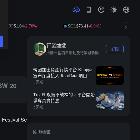
XRP
$1.04
-2.70%
SOL
$73.41
-0.94%
TRX
$0.
行業速遞
訂閱
推薦一些項目活動及行業最新動態。
eb3 Future”行業峰會的情況。
韓國加密資產行情平台 Kimpga
宣布深度接入 RootData 項目熱
度與增長指數等投研數據
1 天前
W 20
TradFi 永續不缺標的，平台開始
爭奪真實持倉
2 天前
tival Se
關聯標籤