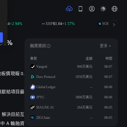
08.84
+2.94%
XRP
$1.04
+1.57%
SOL
$75.98
+2.
51%
融資資訊
更多
專案
金額
時間
Vangrid
900万美元
08-07
，地板價現報 0.
Dow Protocol
1050万美元
08-07
Global Ledger
--
08-06
免費獻給項目最
JPYC
3800万美元
08-06
MAGNE.AI
264万美元
08-05
任層，解決目前互
ZIGChain
--
08-05
中 A 輪融資