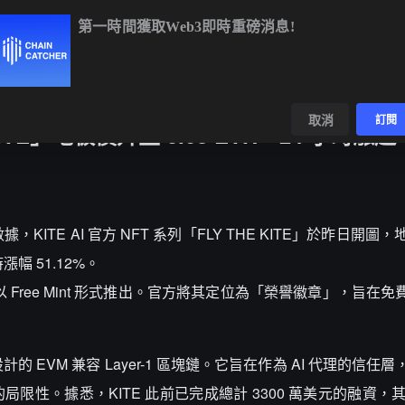
第一時間獲取Web3即時重磅消息!
BTC
$65,097.00
+0.02%
ETH
$1,922.32
+0.20%
BNB
$6
數據
發現
取消
訂閱
E KITE」地板價升至 0.68 ETH，24 小時漲超 
 行情數據，KITE AI 官方 NFT 系列「FLY THE KITE」於昨日開圖
時漲幅 51.12%。
 月以 Free Mint 形式推出。官方將其定位為「榮譽徽章」，旨在
設計的 EVM 兼容 Layer-1 區塊鏈。它旨在作為 AI 代理的信
性。據悉，KITE 此前已完成總計 3300 萬美元的融資，其