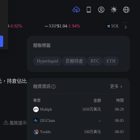
3.03
-0.92%
XRP
$1.04
-1.94%
SOL
$73.45
-0.3
關聯標籤
Hyperliquid
巨鯨持倉
BTC
ETH
 億美元，持倉佔比
融資資訊
更多
專案
金額
時間
Multipli
1650万美元
08-29
ZIGChain
--
08-05
風險提示
Yooldo
100万美元
08-05