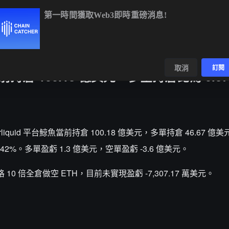
第一時間獲取Web3即時重磅消息!
BTC
$64,475.07
+0.65%
ETH
$1,895.16
+1.66%
BNB
$59
數據
發現
取消
訂閱
當前持倉 100.18 億美元，多空持倉比為 0.87
Hyperliquid 平台鯨魚當前持倉 100.18 億美元，多單持倉 46.67
.42%。多單盈虧 1.3 億美元，空單盈虧 -3.6 億美元。
元價格 10 倍全倉做空 ETH，目前未實現盈虧 -7,307.17 萬美元。