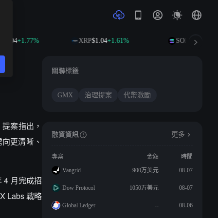
.04
+1.77%
XRP
$1.04
+1.61%
SOL
$75.98
+2.95
關聯標籤
GMX
治理提案
代幣激勵
通過。提案指出，
融資資訊
更多
需向更清晰、
專案
金額
時間
Vangrid
900万美元
08-07
 4 月完成招
Dow Protocol
1050万美元
08-07
Labs 戰略
Global Ledger
--
08-06