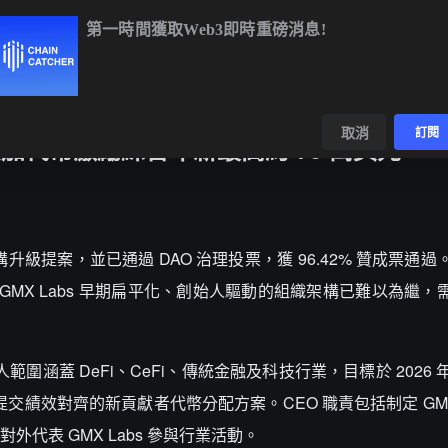
第一時間獲取Web3即時重磅消息!
BTC
$64,982.97
+0.06%
ETH
$1,918.79
+0.12%
BNB
$603
數據
發現
取消
訂閱
資加代幣激勵綜合年薪最高約 70 萬美元
領導層架構升級提案，並已通過 DAO 治理投票，獲 96.42% 贊成票
GMX Labs 早期扁平化、創始人驅動的組織架構已難以為繼，
涵蓋 DeFi、CeFi、傳統金融及科技行業，目標於 2026 年
提交績效對齊的新貢獻者代幣分配方案。CEO 職責包括制定 GMX 
代表 GMX Labs 參與行業活動。