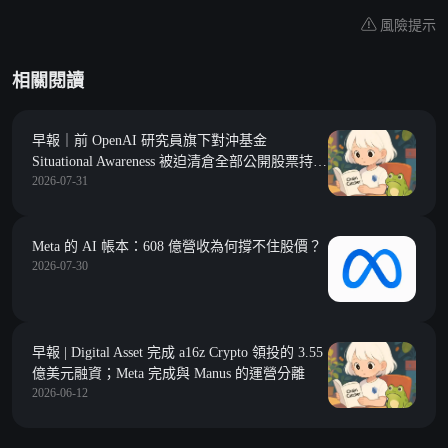
風險提示
相關閱讀
早報｜前 OpenAI 研究員旗下對沖基金
Situational Awareness 被迫清倉全部公開股票持
2026-07-31
倉；幣安研究：2026 年上半年鏈上市場普遍收
縮，DeFi TVL 下滑 38%
Meta 的 AI 帳本：608 億營收為何撐不住股價？
2026-07-30
早報 | Digital Asset 完成 a16z Crypto 領投的 3.55
億美元融資；Meta 完成與 Manus 的運營分離
2026-06-12