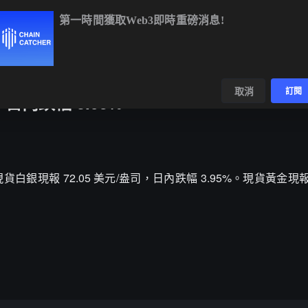
第一時間獲取Web3即時重磅消息!
BTC
$65,097.00
+0.02%
ETH
$1,922.32
+0.20%
數據
發現
取消
訂閱
，日內跌幅 3.95%
，現貨白銀現報 72.05 美元/盎司，日內跌幅 3.95%。現貨黃金現報 4