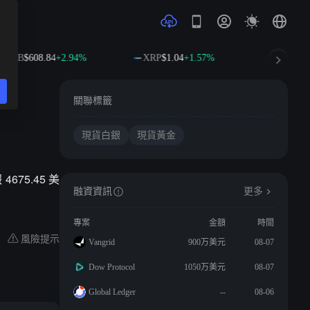
BNB
$608.84
+2.94%
XRP
$1.04
+1.57%
SOL
$75
關聯標籤
現貨白銀
現貨黃金
675.45 美
融資資訊
更多
專案
金額
時間
風險提示
Vangrid
900万美元
08-07
Dow Protocol
1050万美元
08-07
Global Ledger
--
08-06