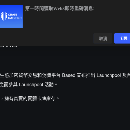
第一時間獲取Web3即時重磅消息!
BTC
$64,773.95
-0.28%
ETH
$1,915.63
-0.13%
數據
發現
取消
訂閱
個項目 Pull Fun
uid 生態加密貨幣交易和消費平台 Based 宣布推出 Launchpool 及首
參與 Launchpool 活動。
平台，擁有真實的實體卡牌庫存。