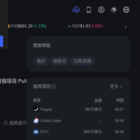
BNB
$601.26
+1.13%
XRP
$1.03
-0.06%
SO
關聯標籤
基於
啟動池
拉取樂趣
個項目 Pull
融資資訊
更多
專案
金額
時間
Vangrid
900万美元
08-07
Global Ledger
--
08-06
風險提示
JPYC
3800万美元
08-06