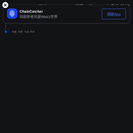
Circle CEO 回應 Open USD 競爭：約 70% 有意參與該
ChainCatcher
聯盟的企業已是 Circle 合作方
開啟App
與創新者共建Web3世界
08-05 16:00
Coinbase 發布 Q2 Solana 驗證節點運營報告：質押 41
63 萬枚 SOL，收益率和穩定性優於網絡平均
08-05 15:51
彭博社：黑客對華爾街大型對沖基金發動網絡攻擊浪
潮，城堡證券、Two Sigma 被試圖入侵
08-05 15:50
Eleanor Terrett：美國兩黨仍未就 CLARITY 法案達成
協議