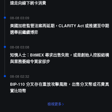
速走向線下刷卡消費
08-08 03:09
美國加密監管法案再延期，CLARITY Act 或推遲至中期
選舉前繼續博弈
08-08 03:08
知情人士：BitMEX 尋求出售失敗，或是創始人控股結構
與業務萎縮令買家卻步
08-08 02:32
BIP-110 分叉存在重放攻擊風險，出售分叉幣或花費真
實比特幣
檢視更多