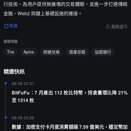
行技術，為用戶提供無擁堵的交易體驗，並進一步打通傳統
金融、Web2 與鏈上基礎設施的連接。
風險提示
來源
關聯標籤
Tria
Aptos
跨鏈兌換
資產存取
加密銀行
精選快訊
08-08 03:31
BitFuFu：7 月產出 112 枚比特幣，持倉量環比降 21%
至 1314 枚
08-08 03:20
數據：加密支付卡月度消費額達 7.59 億美元，穩定幣加