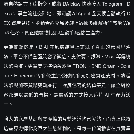
過自然語言下達指令，或將 BAIclaw 快速接入 Telegram、D
iscord 等主流社交陣地，即可讓 AI Agent 全天候自動執行 D
EX 資產兌換、永續合約交易及鏈上數據多維解析等高階 We
b3 任務，真正體驗"對話即互動"的極簡生產力。
更為關鍵的是，B.AI 在底層結算上鋪就了真正的無國界通
道。平台不僅全面兼容了微信、支付寶、銀聯、Visa 等傳統
法幣通道，更深度支持涵蓋波場 TRON、BNB Chain、Sola
na、Ethereum 等多條主流公鏈的多元加密資產支付。這種
法幣與加密貨幣雙軌並行、極度包容的結算基建，讓全網極
客都能以最低的門檻、最靈活的方式接入這片 AI 生產力沃
土。
強大的底層基建與零摩擦的互動通道均已就緒，而真正能將
這些算力轉化為巨大生態紅利的，是每一位開發者在真實業