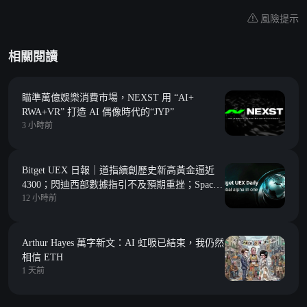
風險提示
相關閱讀
瞄準萬億娛樂消費市場，NEXST 用 “AI+
RWA+VR” 打造 AI 偶像時代的“JYP”
3 小時前
Bitget UEX 日報｜道指續創歷史新高黃金逼近
4300；閃迪西部數據指引不及預期重挫；SpaceX
12 小時前
迎首次大解禁 (2026年08月06日)
Arthur Hayes 萬字新文：AI 虹吸已結束，我仍然
相信 ETH
1 天前