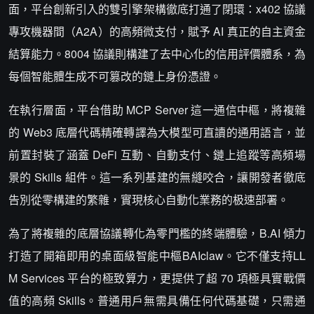
面，平台創新引入的雙引擎架構徹底打通了閉環：x402 協議
專攻機器間（A2A）的高頻微支付，賦予 AI 真正的自主資金
結算能力。8004 協議則構建了去中心化的信用評價體系，為
每個智能體生成不可篡改的鏈上身份憑證。
在執行層面，平台借助 MCP Server 這一通信中樞，將複雜
的 Web3 底層代碼精確轉譯為大模型可直讀的通用語言，並
前置封裝了涵蓋 DeFi 互動、自動支付、鏈上追蹤等高頻場
景的 Skills 組件。這一系列基建的無縫咬合，讓開發者徹底
告別從零構建的繁雜，實現核心自動化業務的极速部署。
為了將複雜的底層協議轉化為零門檻的終端體驗，B.AI 傾力
打造了開箱即用的桌面級智能中樞BAIclaw。它不僅支持LL
M Services 平台的極致算力，更提供了超 70 項極具實戰價
值的高頻 Skills。普通用戶無需具備任何代碼基礎，只需通