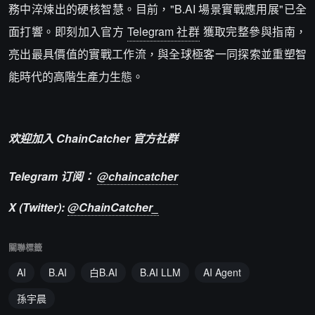
務中淬煉出的硬核智慧。目前，"B.AI 場景實戰應用展"已全
面打響。即刻加入官方
Telegram 社群
獲取完整參與指南，
亮出最具價值的實戰工作流，與全球極客一同探索並重塑智
能時代的高階生產力生態。
欢迎加入 ChainCatcher 官方社群
Telegram 订阅：
@chaincatcher
X (Twitter):
@ChainCatcher_
關聯標籤
AI
B.AI
白B.AI
B.AI LLM
AI Agent
孫宇晨