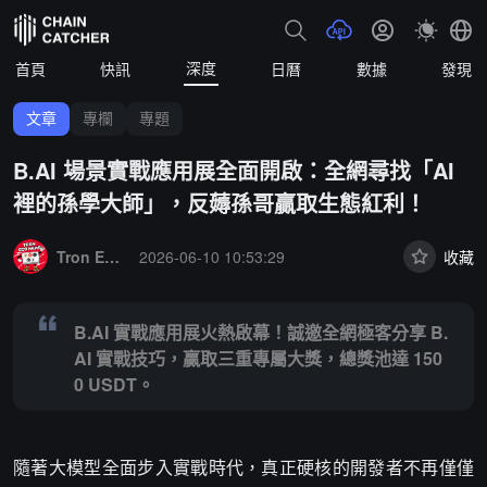
深度
首頁
快訊
日曆
數據
發現
文章
專欄
專題
B.AI 場景實戰應用展全面開啟：全網尋找「AI
裡的孫學大師」，反薅孫哥贏取生態紅利！
Summary:
B.AI 實戰應用展火熱啟幕！誠邀全網極客分享 B.AI 實戰技
Tron Eco News
2026-06-10 10:53:29
收藏
B.AI 實戰應用展火熱啟幕！誠邀全網極客分享 B.
AI 實戰技巧，贏取三重專屬大獎，總獎池達 150
0 USDT。
隨著大模型全面步入實戰時代，真正硬核的開發者不再僅僅