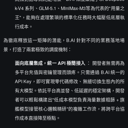
k-V4 系列、GLM-5.1、MiniMax-M3等為代表的"用量之
王"，能夠在處理繁瑣的標準化任務時大幅壓低底層執
行成本。
為徹底釋放這一矩陣的潛能，B.AI 針對不同的業務落地場
景，打造了兩套極致的調度機制：
面向底層集成，統一 API 極簡接入
： 開發者無需再為
多平台充值與密鑰管理而頭疼。只需通過 B.AI 統一的
API Key，即可實現零代碼修改、無縫切換生態內的所
有大模型。依託平台高並發、低延遲的穩定架構，開發
者可以輕鬆構建出"低成本模型負責海量數據粗篩 + 旗
艦模型接管核心邏輯精研"的複雜工作流，將跨平台協
作成本直接降至極點。