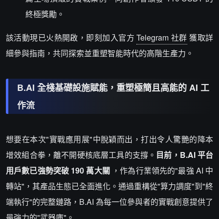
終極獎勵。
該活動現已火熱開啟，即刻加入官方
Telegram 社群
獲取詳
細參與指南，共同探索並重塑智能時代的高階生產力。
B.AI 全棧基礎設施賦能，重塑極簡且高能的 AI 工
作流
想要在本次"實戰應用展"中脫穎而出，打出令人驚艷的降本
增效組合拳，離不開硬核底層工具的支撐。
目前，B.AI 平台
用戶數已強勢突破 190 萬大關
，作為行業領先的"最強 AI 中
轉站"，其產品生態已全面進化。通過重構從"算力調度"到"終
端執行"的完整鏈路，B.AI 為每一位參與者的實戰創意提供了
最強力的"武器庫"。