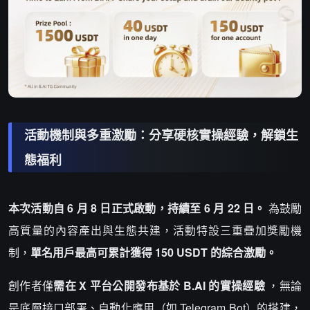
活動機制與多重激勵：分享硬核實操經驗，解鎖生
態福利
本次活動自 6 月 8 日正式啟動，持續至 6 月 22 日。
為鼓勵
高質量的內容產出與生態共建，活動特設三重疊加獎勵機
制，
單名用戶最高可累計獲得 150 USDT 的綜合激勵。
創作者僅
需在 X 平台公開發布基於 B.AI 的實操經驗
，無論
是底層接口部署、自動化應用（如 Telegram Bot）的搭建，