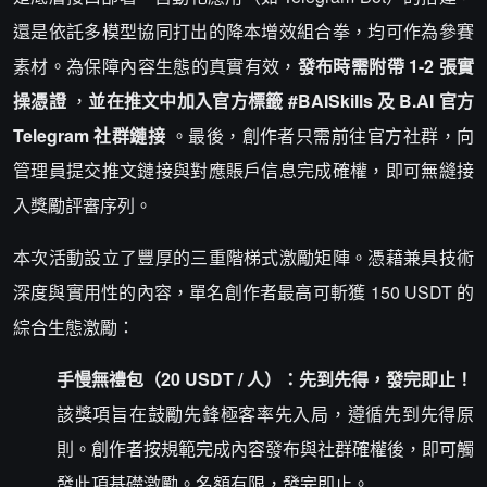
還是依託多模型協同打出的降本增效組合拳，均可作為參賽
素材。為保障內容生態的真實有效，
發布時需附帶 1-2 張實
操憑證
，
並在推文中加入官方標籤 #BAISkills 及 B.AI 官方
Telegram 社群鏈接
。最後，創作者只需前往官方社群，向
管理員提交推文鏈接與對應賬戶信息完成確權，即可無縫接
入獎勵評審序列。
本次活動設立了豐厚的三重階梯式激勵矩陣。憑藉兼具技術
深度與實用性的內容，單名創作者最高可斬獲 150 USDT 的
綜合生態激勵：
手慢無禮包（20 USDT / 人）：先到先得，發完即止！
該獎項旨在鼓勵先鋒極客率先入局，遵循先到先得原
則。創作者按規範完成內容發布與社群確權後，即可觸
發此項基礎激勵。名額有限，發完即止。