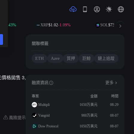
+0.43%
XRP
$1.02
-1.09%
SOL
$73.98
+1.51%
關聯標籤
ETH
Aave
質押
巨鯨
鏈上追蹤
美元價格拋售 3,
融資資訊
更多
專案
金額
時間
Multipli
1650万美元
08-29
Vangrid
900万美元
08-07
風險提示
Dow Protocol
1050万美元
08-07