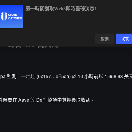
第一時間獲取Web3即時重磅消息!
C
$64,948.65
+0.74%
ETH
$1,916.89
+0.45%
BNB
$592.99
數據
發現
取消
訂閱
H，約合 498 萬美元
tpa 監測，一地址 (0x157…eF5da) 於 10 小時前以 1,658.68 
時間在 Aave 等 DeFi 協議中質押獲取收益。