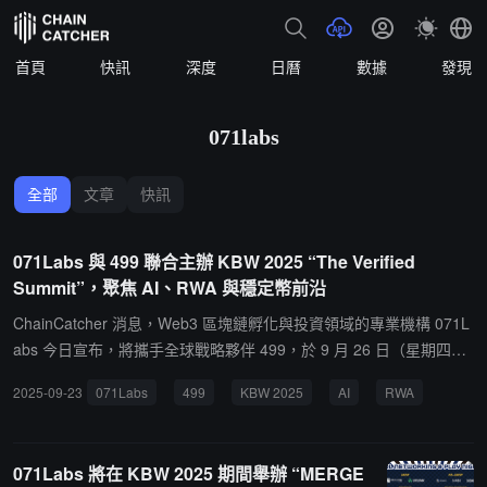
首頁
快訊
深度
日曆
數據
發現
071labs
全部
文章
快訊
071Labs 與 499 聯合主辦 KBW 2025 “The Verified
Summit”，聚焦 AI、RWA 與穩定幣前沿
ChainCatcher 消息，Web3 區塊鏈孵化與投資領域的專業機構 071L
abs 今日宣布，將攜手全球戰略夥伴 499，於 9 月 26 日（星期四）
共同主辦 "The Verified Summit @ KBW 2025" 峰會。本次峰會作為
2025-09-23
071Labs
499
KBW 2025
AI
RWA
韓國區塊鏈周（KBW）2025 期間的重磅活動，將深度聚焦人工智慧
（AI）、真實世界資產（RWA）和穩定幣三大核心議題，匯聚全球行
業精英，共同展開前瞻性與建設性的探討。峰會日程安排在上午 11
071Labs 將在 KBW 2025 期間舉辦 “MERGE
點至下午 6 點，具體舉辦地點將在註冊後向參會者公布。活動主會場