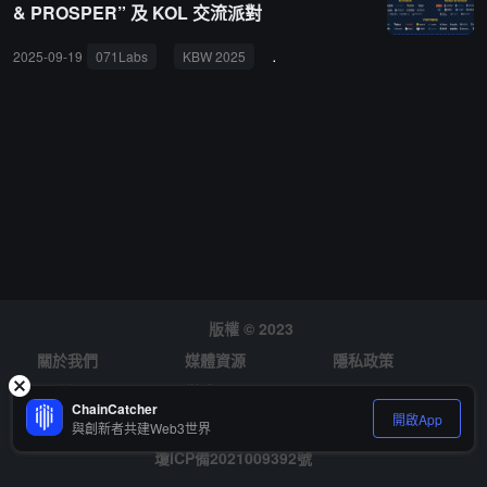
& PROSPER” 及 KOL 交流派對
設於首爾江南區彥州路的大使皇宮酒店（Grand Mercure Ambassad
or Imperial）。議程精心設計，涵蓋開幕主旨演講、多場深度小組討
2025-09-19
071Labs
KBW 2025
MERGE & PROSPER
KOL交
論以及專屬的交流環節，旨在激發思想碰撞，促進合作共贏。重點議
題包括：Stablecoin Wars 2025（穩定幣之戰 2025）CeFi--DeFi 橋
樑RWA 的原生流動性分佈式 AI 基礎設施堆棧等。本次峰會吸引了眾
多業界知名機構與項目作為合作夥伴，包括 Hashed、Ethereum Fou
ndation、Base、Sui、Animoca Brands、Mantle、Berachain、Sent
ient、Unitas 等。QuarkChain 和 Bitseek 榮幸擔任共同贊助商（Co-
host），而 SuperNet、EthStorage、HETU 等則作為特別合作夥伴
（Special Partner）為峰會運營提供鼎力支持。屆時，全球區塊鏈行
業的傑出項目代表和頂尖專家將齊聚一堂，發表主旨演講，分享最新
的行業趨勢與獨到見解。來自穩定幣和 RWA 領域的領軍企業、DeFi
版權 © 2023
及 AI 基礎設施的建設者，以及全球知名的風險投資機構將共同參
與，深入剖析市場前景，並積極尋求潛在的合作機會。071Labs 相關
關於我們
媒體資源
隱私政策
負責人強調："'The Verified Summit'是一個集中探討 AI、真實世界資
風險提示
徵才
產代幣化和穩定幣等 Web3 核心支柱的戰略性平台。我們堅信，它將
ChainCatcher
開啟App
與創新者共建Web3世界
成為國內外行業領袖跨界交流與深度合作的重要舞台，為 Web3 領域
瓊ICP備2021009392號
的持續創新與發展奠定堅實基礎。"活動註冊及詳細信息，請訪問 07