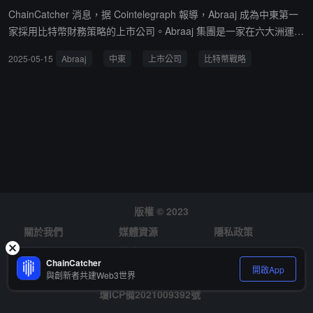
ChainCatcher 消息，据 Cointelegraph 報導，Abraaj 成為中東第一
家採用比特幣財務策略的上市公司。Abraaj 集團是一家在六大洲運營
的公司。該公司由巴基斯坦商人阿里夫·納克維（Arif Naqvi）創立，
2025-05-15
Abraaj
中東
上市公司
比特幣戰略
總部位於阿拉伯聯合酋長國迪拜。
版權 © 2023
關於我們
媒體資源
隱私政策
風險提示
徵才
ChainCatcher
開啟App
與創新者共建Web3世界
瓊ICP備2021009392號