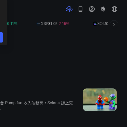
44
+0.11%
XRP
$1.02
-2.16%
SOL
$73.72
+0.52%
ump.fun 收入破新高，Solana 鏈上交
。