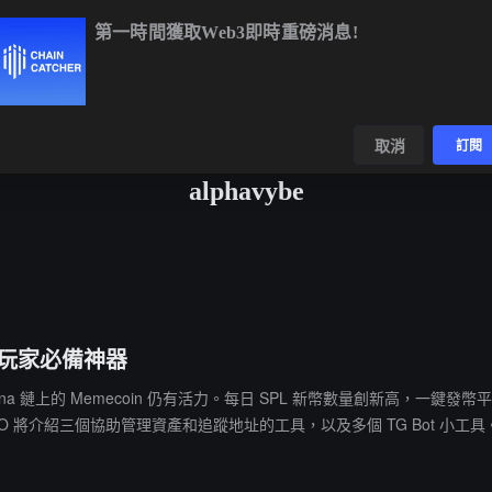
第一時間獲取Web3即時重磅消息!
TC
$64,866.05
+0.41%
ETH
$1,913.81
+0.13%
BNB
$592.
數據
發現
取消
訂閱
alphavybe
n 玩家必備神器
上的 Memecoin 仍有活力。每日 SPL 新幣數量創新高，一鍵發幣平台 P
DO 將介紹三個協助管理資產和追蹤地址的工具，以及多個 TG Bot 小工具