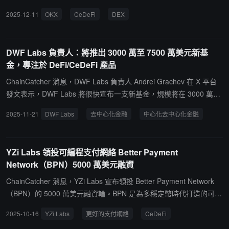
用，演示了用戶如何在 OKX 應用程序中直接連接到 Solana、Base
2025-12-11
OKX
CeDeFi
DEX
和 X Layer 上的代幣。通過使用現有的 OKX 餘額無縫訪問 DEX 市
場，該產品為鏈上參與者提供了簡化的統一交易體驗。
DWF Labs 負責人：將推出 3000 萬至 7500 萬美元新基
金，專注於 DeFi/CeDeFi 產品
ChainCatcher 消息，DWF Labs 負責人 Andrei Grachev 在 X 平台
發文表示，DWF Labs 將很快宣布一支新基金，規模將在 3000 萬至
7500 萬美元之間，僅使用 DWF Labs 的現金，專注於 DeFi/CeDeFi
2025-11-21
DWF Labs
去中心化金融
中心化去中心化金融
產品。
YZi Labs 領投可編程支付網絡 Better Payment
Network（BPN）5000 萬美元融資
ChainCatcher 消息，YZi Labs 宣布領投 Better Payment Network
（BPN）的 5000 萬美元融資輪。BPN 是為多穩定幣時代打造的可編
程支付網絡。此次投資契合 YZi Labs 的理念，即支持下一代全球金
2025-10-16
YZi Labs
更好的支付網絡
CeDeFi
融基礎設施------將穩定幣置於核心、原生構建於高性能鏈上，並採用