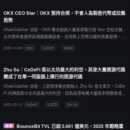
混合型（CeDeFi）架構以兼顧效率、可編程性和合規性。傳統金融
科技平台依賴資本密集型的預融資模式，迫使數萬億美元資金閒置在
OKX CEO Star：OKX 堅持合規，不會人為製造代幣或拉盤
本地賬戶中以維持支付流動性。BPN 的 CeDeFi 雙軌系統通過實現跨
造勢
司法管轄區的穩定幣實時鑄造、兌換和銷毀解決了這一問題，從而釋
放被鎖定的資金。BPN 原生構建於 BNB Chain，旨在提供即時、低
ChainCatcher 消息，OKX 聯合創始人兼首席執行官 Star 在帖文稱，
成本且合規的跨境結算，結算時間為 3-4 小時，而傳統方式需 1-2
公司使命是提供區塊鏈基礎設施，支持跨上百條公鏈的資產發現、交
天，平均成本約 30 個基點，相比傳統外匯通道約 2% 大幅降低。
易與 DeFi 參與，且不會人為製造代幣或拉盤造勢。他表示 OKX 堅
2025-10-09
OKX
CeDeFi
Web3
持合規，已在歐盟、阿聯酋、澳大利亞、美國等市場支持銀行賬戶直
連，並正公測 CeDeFi 產品，通過 Passkey 與 Magic Spend 實現 D
EX "無感交易"，同時保持資產自托管。Star 稱真正的 Web3 發展依
Zhu Su：CeDeFi 是以太坊最大的利空，其使大量開源代碼
靠建設而非情緒與投機。
變成了在單一伺服器上運行的閉源代碼
ChainCatcher 消息，三箭資本聯合創始人 Zhu Su 發文表示，CeDe
Fi 的興起對以太坊是最大的利空，因為這意味著大量原本預期會成為
在分佈式網絡上運行的開源智能合約的業務邏輯，實際上變成了在單
2025-03-13
CeDeFi
以太坊
Zhu Su
一伺服器上運行的閉源代碼。Zhu Su 認為，以太坊需要擁抱那些受
益於全球分佈式計算和抗審查特性的用例，包括一些密碼朋克風格的
應用（如隱私保護）以及尚未被開發的低垂果實。他指出，如果以太
BounceBit TVL 已超 5.661 億美元，2025 年戰略重
坊本身表現不佳，去中心化金融很難再次興起，因為在驗證者去中心