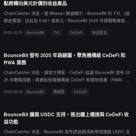
點將轉向美元計價的收益產品
化和智能合約需求低的世界中，人們可以選擇鏈下操作以節省時間和
金錢。
ChainCatcher 消息，据 Messari 數據顯示，BounceBit 的 TVL（總
鎖倉價值）目前為 5.661 億美元。BounceBit 2025 年將戰略重點轉
向面向美元計價的收益產品。據悉，BounceBit 的 CeDeFi 模式將 C
2025-02-21
BounceBit
TVL
CeDeFi
收益產品
eFi 和 DeFi 融合，旨在為機構提供收益、比特幣重質押以及現實世
界資產的整合。
BounceBit 發布 2025 年路線圖，聚焦機構級 CeDeFi 和
RWA 業務
ChainCatcher 消息，据官方博客，CeDeFi 協議 BounceBit 發布 20
25 年戰略規劃，將重點發展機構級 CeDeFi 和實物資產（RWA）業
務。該平台計劃在 Q1 推出面向機構的旗艦產品 BounceBit Prime，
2025-02-06
BounceBit
路線圖
CeDeFi
Q2-Q4 將陸續佈局 RWA 信貸市場、結算清算系統等業務。據悉，B
ounceBit 在 2024 年 Q4 總鎖倉量（TVL）已從 2 億美元增長至 7 億
美元，協議收入連續兩月突破 250 萬美元。平台目前已與亞洲最大的
BounceBit 擴展 USDC 支持，推出鏈上橋接與 CeDeFi 收
上市公司比特幣持有者博雅互動（HKG: 0434）達成戰略合作。
益功能
ChainCatcher 消息，BounceBit 宣布透過兩項新舉措擴展 USDC 支