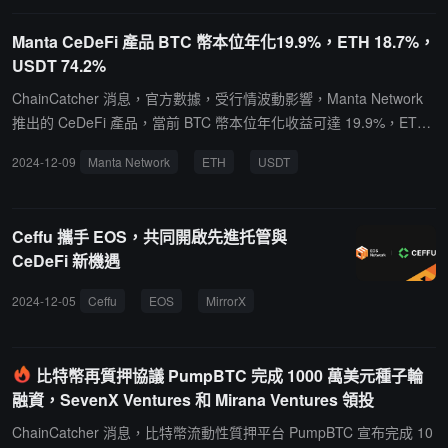
Manta CeDeFi 產品 BTC 幣本位年化19.9%，ETH 18.7%，
USDT 74.2%
ChainCatcher 消息，官方數據，受行情波動影響，Manta Network
推出的 CeDeFi 產品，當前 BTC 幣本位年化收益可達 19.9%，ETH
幣本位年化 18.7%，USDT 年化 74.2%。當前 CeDeFi TVL 超 1.38
2024-12-09
Manta Network
ETH
USDT
億美元。Manta CeDeFi 是幣本位收益產品，用戶可通過以太坊主
網、BNB 鏈、Manta Pacific，存入 BTC、ETH、USDT 相關資產，
由前幣安托管服務商 Ceffu 映射到交易所，提供機構套利、量化等交
Ceffu 攜手 EOS，共同開啟先進托管與
易策略收益。此外，用戶存入資產後，會獲得流動性憑證 mBTC、m
CeDeFi 新機遇
ETH、mUSDT，可進一步存入 Cytonic、Mind Network、Fuel 等項
目，獲得未來空投收益。
2024-12-05
Ceffu
EOS
MirrorX
比特幣再質押協議 PumpBTC 完成 1000 萬美元種子輪
融資，SevenX Ventures 和 Mirana Ventures 領投
ChainCatcher 消息，比特幣流動性質押平台 PumpBTC 宣布完成 10