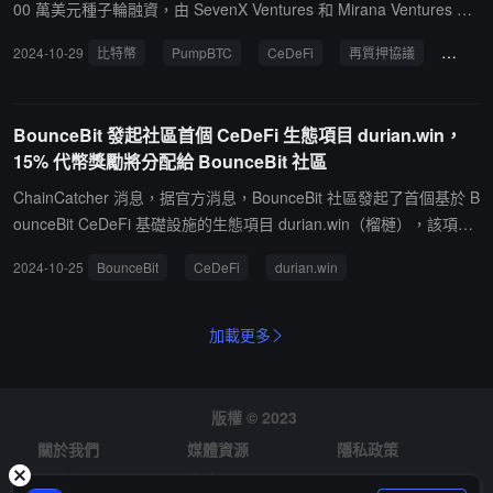
00 萬美元種子輪融資，由 SevenX Ventures 和 Mirana Ventures 領
投，UTXO、Mantle Ecosystem Fund、Arcane Group 等參投。本次
2024-10-29
比特幣
PumpBTC
CeDeFi
再質押協議
融資
融資將幫助 PumpBTC 推出新產品 BTC-Fi，這是一款 CeDeFi BTC
流動金庫，結合了 CeFi 級別的安全保障和 DeFi 的 BTC 收益優化，
提供自動化的收益策略。據悉，自 2024 年 7 月上線以來，PumpBT
BounceBit 發起社區首個 CeDeFi 生態項目 durian.win，
C 已在 10+ 條公鏈上部署，吸引了 3400 枚 BTC 的總鎖倉量（約合
15% 代幣獎勵將分配給 BounceBit 社區
2.4 億美元），並與 70 多個項目合作，構建了一個多鏈、多合作夥
伴的生態系統，進一步推動了 CeDeFi 的發展。
ChainCatcher 消息，据官方消息，BounceBit 社區發起了首個基於 B
ounceBit CeDeFi 基礎設施的生態項目 durian.win（榴槤），該項目
旨在為 Degen 用戶提供一個體驗極其友好的永續合約交易平台。榴
2024-10-25
BounceBit
CeDeFi
durian.win
槤的搶先版活動預計將在 11 月啟動。未來，durian.win 可能發行的
代幣中有 15% 將分配給 BounceBit 社區及 V2 版本用戶，進一步增
強 CeDeFi 生態系統的互動和回饋機制。
加載更多
版權 © 2023
關於我們
媒體資源
隱私政策
風險提示
徵才