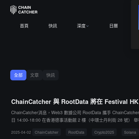
首頁
快訊
深度
日曆
全部
文章
快訊
ChainCatcher 與 RootData 將在 Festi
ChainCatcher消息，Web3 數據公司 RootData 攜手 Chain
日 14:00-18:00 在香港德事活動館 2 樓（中環士丹利街 28
問 Adam Jin、Alchemy Pay 生態負責人 Arda Senoz、A
2025-04-02
ChainCatcher
RootData
Crypto2025
Solana
來。點擊鏈接立即報名，歡迎業內人士參與交流。