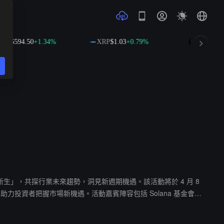
NB
$594.50
+1.34%
XRP
$1.03
+0.79%
SOL
$74.6
 2025：破局與新生」，共探行業未來趨勢，洞見新週期機遇。該活動將於 4 月 8
趨勢，助力投資者把握市場新機遇。活動嘉賓陣容包括 Solana 基金會顧
等多位前沿創新項目代表。此外，頂級 VC 及知名 KOL 也將齊聚現場，共話行業未