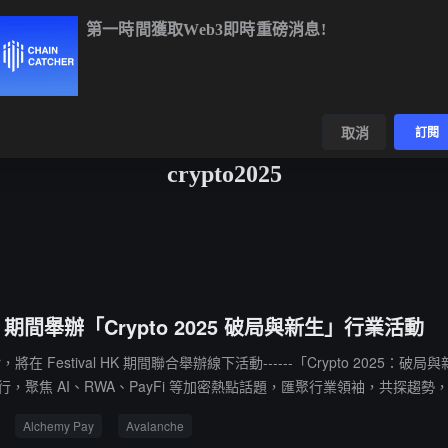
第一時間獲取Web3即時重磅消息!
BTC
$64,968.44
+1.14%
ETH
$1,915.94
+0.74%
B
數據
發現
取消
訂閱
crypto2025
val HK 期間舉辦「Crypto 2025 破局與新生」行業活動
Catcher，將在 Festival HK 期間聯合舉辦線下活動------「Crypto
 號） 舉行，聚焦 AI、RWA、PayFi 等加密熱點話題，匯聚行業領袖，共探
valanche 中文市場負責人 Jenny、Aethir 首席架構師 Jaden Yan 
Alchemy Pay
Avalanche