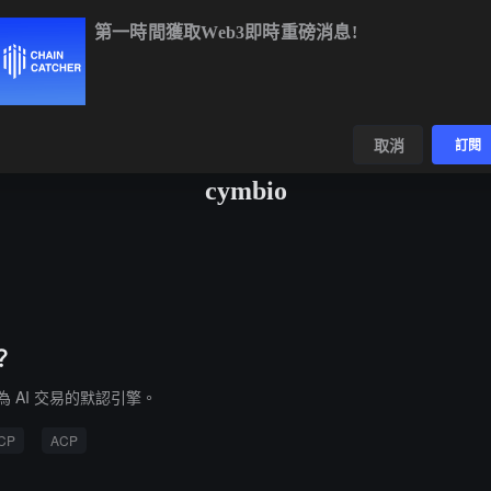
第一時間獲取Web3即時重磅消息!
BTC
$64,735.77
-0.34%
ETH
$1,912.96
-0.16%
BN
數據
發現
取消
訂閱
cymbio
？
成為 AI 交易的默認引擎。
CP
ACP