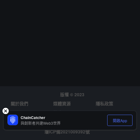
版權 © 2023
關於我們
媒體資源
隱私政策
風險提示
徵才
ChainCatcher
開啟App
與創新者共建Web3世界
瓊ICP備2021009392號