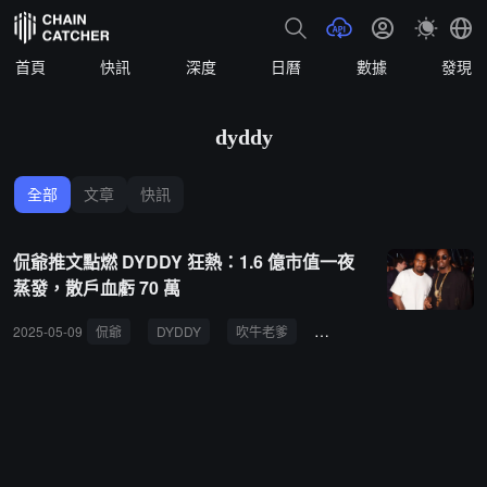
首頁
快訊
深度
日曆
數據
發現
dyddy
全部
文章
快訊
侃爺推文點燃 DYDDY 狂熱：1.6 億市值一夜
蒸發，散戶血虧 70 萬
2025-05-09
侃爺
DYDDY
吹牛老爹
名人幣