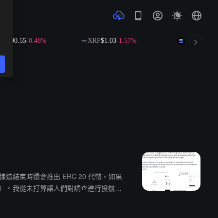
B
$590.55
-0.48%
XRP
$1.03
-1.57%
SOL
$73.58
+
T 鍊造結束時還會推出 ERC 20 代幣。如果
像）。我從未打算讓人們對調查進行投機，
署的 ERC-20z 代幣市值突破 1400