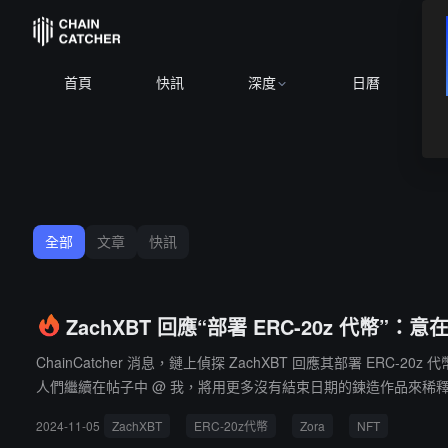
首頁
快訊
深度
日曆
全部
文章
快訊
ZachXBT 回應“部署 ERC-20z 代
ChainCatcher 消息，鏈上偵探 ZachXBT 回應其部署 ERC
人們繼續在帖子中 @ 我，將用更多沒有結束日期的鍊造作品來稀釋
只是想要一個可以永久存檔在區塊鏈上的免費數字收藏品（例如：請參見我以前的
2024-11-05
ZachXBT
ERC-20z代幣
Zora
NFT
萬美元後回落。