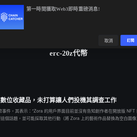
第一時間獲取Web3即時重磅消息!
BTC
$64,989.36
+0.65%
ETH
$1,914.90
+0.43%
BN
數據
發現
取消
訂閱
erc-20z代幣
幣”：意在數位收藏品，未打算讓人們投機其調查工作
-20z 代幣事件，其表示："Zora 的用戶界面目前並沒有告知創作者在開放版 NF
這個話題，並可能採取其他行動（將 Zora 上的藝術作品替換為空白圖
 Mirror 文章）。"此前消息，據 GMGN 數據顯示，ZachXBT 部