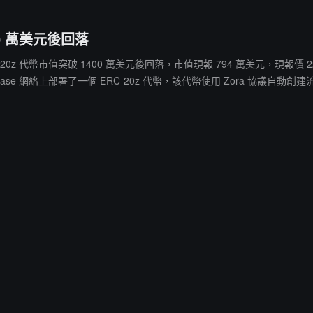
00 萬美元後回落
RC-20z 代幣市值突破 1400 萬美元後回落，市值現報 794 萬美元，現報價 22
日在 Base 網絡上部署了一個 ERC-20z 代幣，該代幣使用 Zora 協議自
動將這些代幣和一部分 ETH 收入部署為鎖定的流動性池。所有費用都歸 Zac